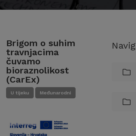
Brigom o suhim
Navig
travnjacima
čuvamo
bioraznolikost
(CarEx)
U tijeku
Međunarodni