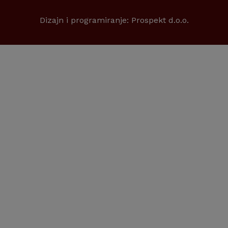
Dizajn i programiranje:
Prospekt d.o.o.