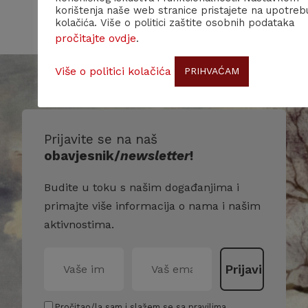
korištenja naše web stranice pristajete na upotreb
kolačića. Više o politici zaštite osobnih podataka
pročitajte ovdje
.
Više o politici kolačića
PRIHVAĆAM
Prijavite se na naš
obavjesnik/
newsletter
!
Budite u toku s našim događanjima i
primajte više informacija o nama i našim
aktivnostima.
Pročitao/la sam i slažem se sa pravilima