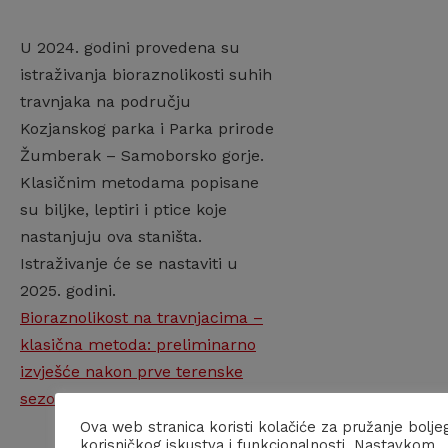
U 2024. godini provedena su
istraživanja bioraznolikosti suhih
travnjaka na području
Kozjanskog parka i Parka prirode
Žumberak – Samoborsko gorje.
Klasičnim metodama popisane
su biljke, leptiri i ptice koje
nastanjuju ova staništa.
Istraživanje će se nastaviti u
2025. godini.
Bioraznolikost na travnjacima –
klasična metoda: preliminarno
izvješće nakon prve terenske
sezone
Ova web stranica koristi kolačiće za pružanje bolje
korisničkog iskustva i funkcionalnosti. Nastavkom