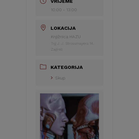
VRIJEME
10:00 - 13:00
LOKACIJA
Knjižnica HAZU
Trg J. J. Strossmayera 14,
Zagreb
KATEGORIJA
Skup