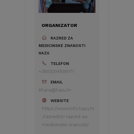
ORGANIZATOR
RAZRED ZA
MEDICINSKE ZNANOSTI
HAZU
TELEFON
+385(0)14895171
EMAIL
tihana@hazu.hr
WEBSITE
https://www.info.hazu.hr
/razredi/iv-razred-za-
medicinske-znanosti/