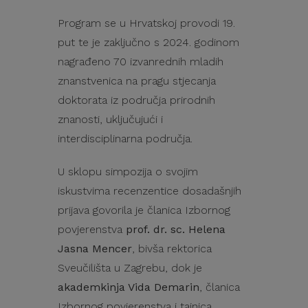
Program se u Hrvatskoj provodi 19.
put te je zaključno s 2024. godinom
nagrađeno 70 izvanrednih mladih
znanstvenica na pragu stjecanja
doktorata iz područja prirodnih
znanosti, uključujući i
interdisciplinarna područja.
U sklopu simpozija o svojim
iskustvima recenzentice dosadašnjih
prijava govorila je članica Izbornog
povjerenstva
prof. dr. sc. Helena
Jasna Mencer
, bivša rektorica
Sveučilišta u Zagrebu, dok je
akademkinja Vida Demarin
, članica
Izbornog povjerenstva i tajnica