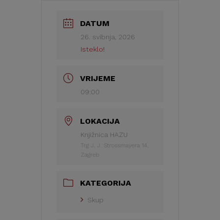
DATUM
26. svibnja, 2026
Isteklo!
VRIJEME
09:00
LOKACIJA
Knjižnica HAZU
Trg J. J. Strossmayera 14,
Zagreb
KATEGORIJA
Skup