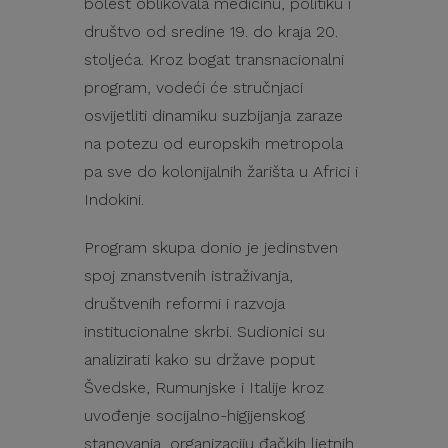
bolest oblikovala medicinu, politiku i
društvo od sredine 19. do kraja 20.
stoljeća. Kroz bogat transnacionalni
program, vodeći će stručnjaci
osvijetliti dinamiku suzbijanja zaraze
na potezu od europskih metropola
pa sve do kolonijalnih žarišta u Africi i
Indokini.
Program skupa donio je jedinstven
spoj znanstvenih istraživanja,
društvenih reformi i razvoja
institucionalne skrbi. Sudionici su
analizirati kako su države poput
Švedske, Rumunjske i Italije kroz
uvođenje socijalno-higijenskog
stanovanja, organizaciju đačkih ljetnih