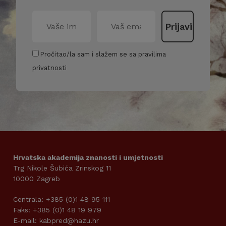
Pročitao/la sam i slažem se sa pravilima
privatnosti
Hrvatska akademija znanosti i umjetnosti
Trg Nikole Šubića Zrinskog 11
10000 Zagreb
Centrala: +385 (0)1 48 95 111
Faks: +385 (0)1 48 19 979
E-mail: kabpred@hazu.hr