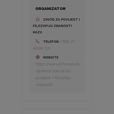
ORGANIZATOR
ZAVOD ZA POVIJEST I
FILOZOFIJU ZNANOSTI
HAZU
+385 01
TELEFON
4698 231
WEBSITE
https://www.info.hazu.hr
/jedinice/zavod-za-
povijest-i-filozofiju-
znanosti/