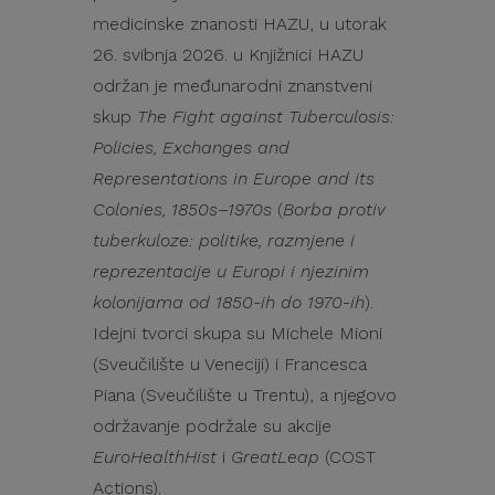
medicinske znanosti HAZU, u utorak
26. svibnja 2026. u Knjižnici HAZU
održan je međunarodni znanstveni
skup
The Fight against Tuberculosis:
Policies, Exchanges and
Representations in Europe and its
Colonies, 1850s–1970s
(
Borba protiv
tuberkuloze: politike, razmjene i
reprezentacije u Europi i njezinim
kolonijama od 1850-ih do 1970-ih
).
Idejni tvorci skupa su Michele Mioni
(Sveučilište u Veneciji) i Francesca
Piana (Sveučilište u Trentu), a njegovo
održavanje podržale su akcije
EuroHealthHist
i
GreatLeap
(COST
Actions).