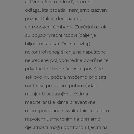
aktivnostima u prirodi, promet,
odlagališta otpada i namjerno izazvani
požari. Dakle, dominantno
antropogeni čimbenik. Značajni uzrok
su poljoprivredni radovi (paljenje
biljnih ostataka). Oni su razlog
nekontroliranog širenja na napuštene i
neuređene poljoprivredne površine te
privatne i državne šumske površine.
Tek oko 1% požara možemo pripisati
nastanku prirodnim putem (udari
munje). U sadašnjim uvjetima
mediteranske klime preventivne
mjere povezane s kvalitetnim ruralnim
razvojem usmjerenim na primarne
djelatnosti mogu pozitivno utjecati na