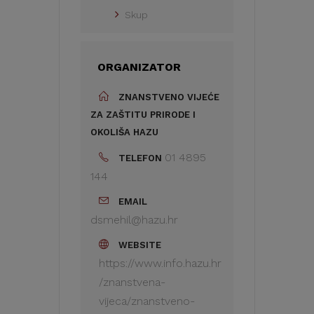
Skup
ORGANIZATOR
ZNANSTVENO VIJEĆE
ZA ZAŠTITU PRIRODE I
OKOLIŠA HAZU
01 4895
TELEFON
144
EMAIL
dsmehil@hazu.hr
WEBSITE
https://www.info.hazu.hr
/znanstvena-
vijeca/znanstveno-