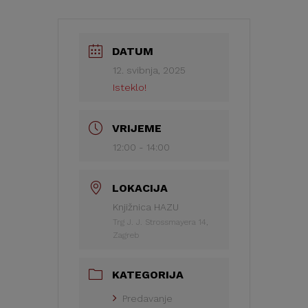
DATUM
12. svibnja, 2025
Isteklo!
VRIJEME
12:00 - 14:00
LOKACIJA
Knjižnica HAZU
Trg J. J. Strossmayera 14,
Zagreb
KATEGORIJA
Predavanje