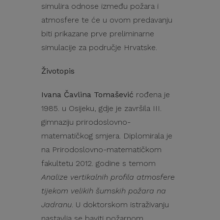
simulira odnose između požara i
atmosfere te će u ovom predavanju
biti prikazane prve preliminarne
simulacije za područje Hrvatske.
Životopis
Ivana Čavlina Tomašević
rođena je
1985. u Osijeku, gdje je završila III.
gimnaziju prirodoslovno-
matematičkog smjera. Diplomirala je
na Prirodoslovno-matematičkom
fakultetu 2012. godine s temom
Analize vertikalnih profila atmosfere
tijekom velikih šumskih požara na
Jadranu
. U doktorskom istraživanju
nastavlja se baviti požarnom