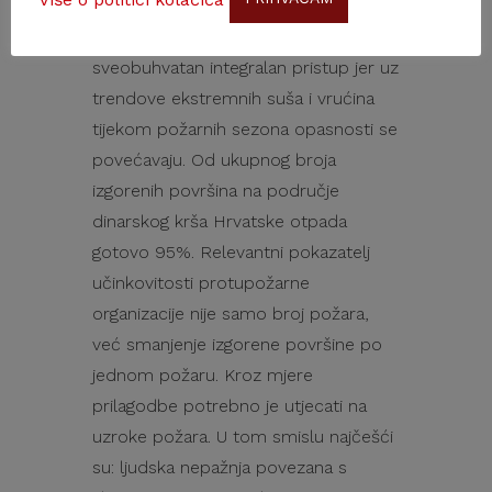
smanjenja izgorene površine i nastalih
šteta. Stoga je potreban
sveobuhvatan integralan pristup jer uz
trendove ekstremnih suša i vrućina
tijekom požarnih sezona opasnosti se
povećavaju. Od ukupnog broja
izgorenih površina na područje
dinarskog krša Hrvatske otpada
gotovo 95%. Relevantni pokazatelj
učinkovitosti protupožarne
organizacije nije samo broj požara,
već smanjenje izgorene površine po
jednom požaru. Kroz mjere
prilagodbe potrebno je utjecati na
uzroke požara. U tom smislu najčešći
su: ljudska nepažnja povezana s