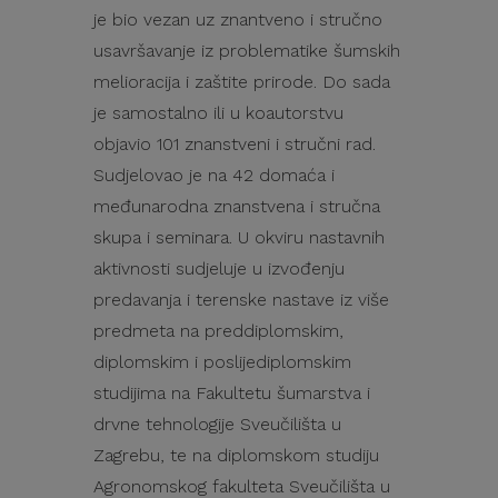
je bio vezan uz znantveno i stručno
usavršavanje iz problematike šumskih
melioracija i zaštite prirode. Do sada
je samostalno ili u koautorstvu
objavio 101 znanstveni i stručni rad.
Sudjelovao je na 42 domaća i
međunarodna znanstvena i stručna
skupa i seminara. U okviru nastavnih
aktivnosti sudjeluje u izvođenju
predavanja i terenske nastave iz više
predmeta na preddiplomskim,
diplomskim i poslijediplomskim
studijima na Fakultetu šumarstva i
drvne tehnologije Sveučilišta u
Zagrebu, te na diplomskom studiju
Agronomskog fakulteta Sveučilišta u