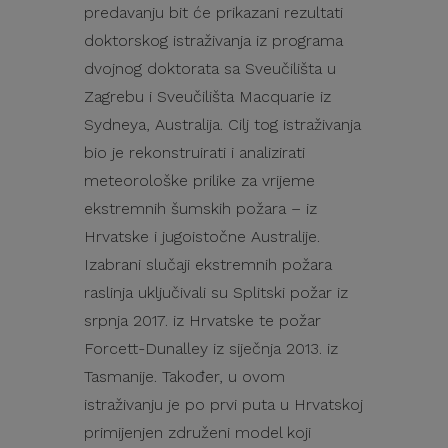
predavanju bit će prikazani rezultati
doktorskog istraživanja iz programa
dvojnog doktorata sa Sveučilišta u
Zagrebu i Sveučilišta Macquarie iz
Sydneya, Australija. Cilj tog istraživanja
bio je rekonstruirati i analizirati
meteorološke prilike za vrijeme
ekstremnih šumskih požara – iz
Hrvatske i jugoistočne Australije.
Izabrani slučaji ekstremnih požara
raslinja uključivali su Splitski požar iz
srpnja 2017. iz Hrvatske te požar
Forcett-Dunalley iz siječnja 2013. iz
Tasmanije. Također, u ovom
istraživanju je po prvi puta u Hrvatskoj
primijenjen združeni model koji