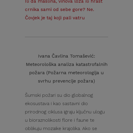
Ili da maslina, vinova loza ili hrast
crnika sami od sebe gore? Ne.
Čovjek je taj koji pali vatru
Ivana Čavlina Tomašević:
Meteorološka analiza katastrofalnih
požara (Požarna meteorologija u
svrhu prevencije požara)
Šumski požari su dio globalnog
ekosustava i kao sastavni dio
prirodnog ciklusa igraju ključnu ulogu
u bioraznolikosti flore i faune te
oblikuju mozaike krajolika. Ako se