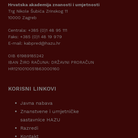
Hrvatska akademija znanosti i umjetnosti
Trg Nikole Šubića Zrinskog 11
10000 Zagreb
Centrala: +385 (0)1 48 95 111
Faks: +385 (0)1 48 19 979
E-mail: kabpred@hazu.hr
OIB 61989185242
IBAN ŽIRO RAČUNA: DRŽAVNI PRORAČUN
HR1210010051863000160
KORISNI LINKOVI
Javna nabava
Znanstvene i umjetničke
sastavnice HAZU
Razredi
Kontakt