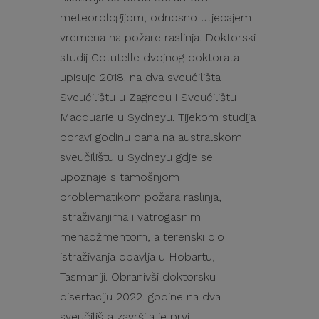
meteorologijom, odnosno utjecajem
vremena na požare raslinja. Doktorski
studij Cotutelle dvojnog doktorata
upisuje 2018. na dva sveučilišta –
Sveučilištu u Zagrebu i Sveučilištu
Macquarie u Sydneyu. Tijekom studija
boravi godinu dana na australskom
sveučilištu u Sydneyu gdje se
upoznaje s tamošnjom
problematikom požara raslinja,
istraživanjima i vatrogasnim
menadžmentom, a terenski dio
istraživanja obavlja u Hobartu,
Tasmaniji. Obranivši doktorsku
disertaciju 2022. godine na dva
sveučilišta završila je prvi