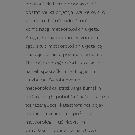
pokazati ekstremno ponašanje i
postati velika prijetnja uvelike ovisi o
vremenu, točnije određenoj
kombinaciji meteoroloških uvjeta.
Stoga je pravodobno i važno znati
cijeli skup meteoroloških uvjeta koji
izazivaju šumske požare kako bi se
što točnije prognozirali i što ranije
najavili spasilačkim i vatrogasnim
službama. Sveobuhvatna
meteorološka istraživanja šumskih
požara mogu poboljšati naše znanje o
toj razarajućoj i katastrofalnoj pojavi i
doprinijeti znanosti o požarnoj
meteorologiji i učinkovitijim
vatrogasnim operacijama. U ovom