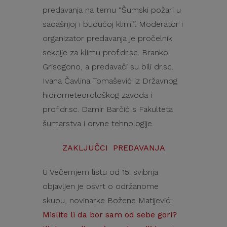
predavanja na temu “Šumski požari u
sadašnjoj i budućoj klimi”. Moderator i
organizator predavanja je pročelnik
sekcije za klimu prof.dr.sc. Branko
Grisogono, a predavači su bili dr.sc.
Ivana Čavlina Tomašević iz Državnog
hidrometeorološkog zavoda i
prof.dr.sc. Damir Barčić s Fakulteta
šumarstva i drvne tehnologije.
ZAKLJUČCI PREDAVANJA
U Večernjem listu od 15. svibnja
objavljen je osvrt o održanome
skupu, novinarke Božene Matijević:
Mislite li da bor sam od sebe gori?