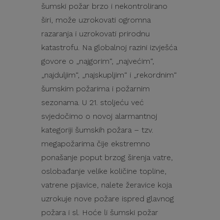
šumski požar brzo i nekontrolirano
širi, može uzrokovati ogromna
razaranja i uzrokovati prirodnu
katastrofu. Na globalnoj razini izvješća
govore o „najgorim“, „najvećim“,
„najduljim“, „najskupljim“ i „rekordnim“
šumskim požarima i požarnim
sezonama. U 21. stoljeću već
svjedočimo o novoj alarmantnoj
kategoriji šumskih požara – tzv.
megapožarima čije ekstremno
ponašanje poput brzog širenja vatre,
oslobađanje velike količine topline,
vatrene pijavice, nalete žeravice koja
uzrokuje nove požare ispred glavnog
požara i sl. Hoće li šumski požar