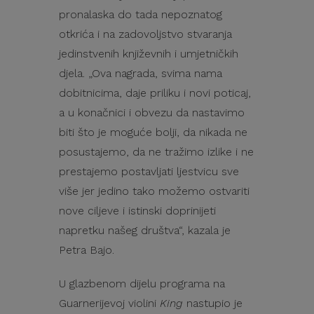
pronalaska do tada nepoznatog
otkrića i na zadovoljstvo stvaranja
jedinstvenih književnih i umjetničkih
djela. „Ova nagrada, svima nama
dobitnicima, daje priliku i novi poticaj,
a u konačnici i obvezu da nastavimo
biti što je moguće bolji, da nikada ne
posustajemo, da ne tražimo izlike i ne
prestajemo postavljati ljestvicu sve
više jer jedino tako možemo ostvariti
nove ciljeve i istinski doprinijeti
napretku našeg društva“, kazala je
Petra Bajo.
U glazbenom dijelu programa na
Guarnerijevoj violini
King
nastupio je