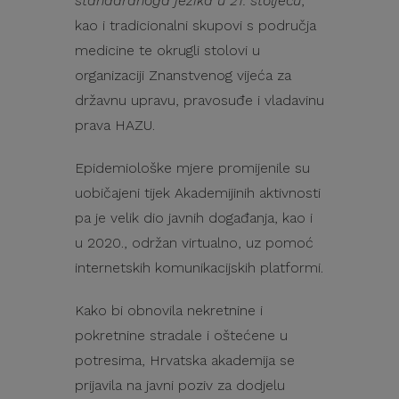
standardnoga jezika u 21. stoljeću
,
kao i tradicionalni skupovi s područja
medicine te okrugli stolovi u
organizaciji Znanstvenog vijeća za
državnu upravu, pravosuđe i vladavinu
prava HAZU.
Epidemiološke mjere promijenile su
uobičajeni tijek Akademijinih aktivnosti
pa je velik dio javnih događanja, kao i
u 2020., održan virtualno, uz pomoć
internetskih komunikacijskih platformi.
Kako bi obnovila nekretnine i
pokretnine stradale i oštećene u
potresima, Hrvatska akademija se
prijavila na javni poziv za dodjelu