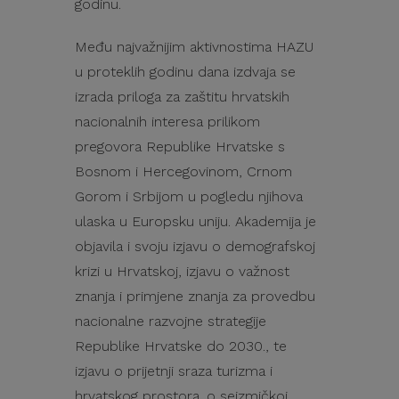
godinu.
Među najvažnijim aktivnostima HAZU
u proteklih godinu dana izdvaja se
izrada priloga za zaštitu hrvatskih
nacionalnih interesa prilikom
pregovora Republike Hrvatske s
Bosnom i Hercegovinom, Crnom
Gorom i Srbijom u pogledu njihova
ulaska u Europsku uniju. Akademija je
objavila i svoju izjavu o demografskoj
krizi u Hrvatskoj, izjavu o važnost
znanja i primjene znanja za provedbu
nacionalne razvojne strategije
Republike Hrvatske do 2030., te
izjavu o prijetnji sraza turizma i
hrvatskog prostora. o seizmičkoj