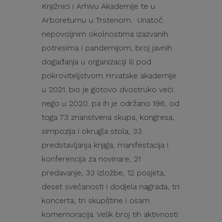
Knjižnici i Arhivu Akademije te u
Arboretumu u Trstenom. Unatoč
nepovoljnim okolnostima izazvanih
potresima i pandemijom, broj javnih
događanja u organizaciji ili pod
pokroviteljstvom Hrvatske akademije
u 2021. bio je gotovo dvostruko veći
nego u 2020. pa ih je održano 196, od
toga 73 znanstvena skupa, kongresa,
simpozija i okrugla stola, 33
predstavljanja knjiga, manifestacija i
konferencija za novinare, 21
predavanje, 33 izložbe, 12 posjeta,
deset svečanosti i dodjela nagrada, tri
koncerta, tri skupštine i osam
komemoracija. Velik broj tih aktivnosti