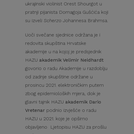
ukrajinski violinist Orest Shourgot u
pratnji pijanista Domagoja Gušćića koji
su izveli
Scherzo
Johannesa Brahmsa.
Uoči svečane sjednice održana je i
redovita skupština Hrvatske
akademije u na kojoj je predsjednik
HAZU
akademik Velimir Neidhardt
govorio o radu Akademije u razdoblju
od zadnje skupštine održane u
prosincu 2021. elektroničkim putem
zbog epidemioloških mjera, dok je
glavni tajnik HAZU
akademik Dario
Vretenar
podnio izvješće o radu
HAZU u 2021. koje je opširno
objavljeno Ljetopisu HAZU za prošlu