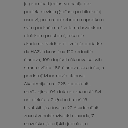
je promicati jedinstvo nacije bez
podjela njezinih građana po bilo kojoj
osnovi, prema potrebnom napretku u
svim područjima života na hrvatskom
etničkom prostoru“, rekao je
akademik Neidhardt. Iznio je podatke
da HAZU danas ima 120 redovitih
članova, 109 dopisnih članova sa svih
strana svijeta i 86 članova suradnika, a
predstoji izbor novih članova.
Akademija ima i 228 zaposlenih,
među njima 94 doktora znanosti. Svi
oni djeluju u Zagrebu i u još 16
hrvatskih gradova, u 27 Akademijinih
znanstvenoistraživačkih zavoda, 7
muzejsko-galerijskih jedinica, u