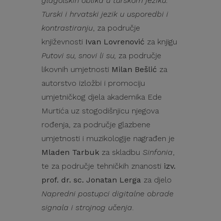
glagolskih oblika u turskom jeziku.
Turski i hrvatski jezik u usporedbi i
kontrastiranju
, za područje
književnosti
Ivan Lovrenović
za knjigu
Putovi su, snovi li su,
za područje
likovnih umjetnosti
Milan Bešlić
za
autorstvo izložbi i promociju
umjetničkog djela akademika Ede
Murtića uz stogodišnjicu njegova
rođenja, za područje glazbene
umjetnosti i muzikologije nagrađen je
Mladen Tarbuk
za skladbu
Sinfonia
,
te za područje tehničkih znanosti
izv.
prof. dr. sc. Jonatan Lerga
za djelo
Napredni postupci digitalne obrade
signala i strojnog učenja
.