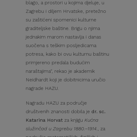
blago, a prostori u kojima djeluje, u
Zagrebu i diljem Hrvatske, pretežno
su zaštićeni spomenici kulturne
graditeljske baštine. Brigu o njima
jednakim marom nastavlja i danas
suočena s teškim posljedicama
potresa, kako bi ovu kulturnu baštinu
primjereno predala budućim
naraštajima“, rekao je akademik
Neidhardt koji je dobitnicima uručio
nagrade HAZU.
Nagradu HAZU za područje
društvenih znanosti dobila je
dr. sc.
Katarina Horvat
za knjigu
Kućna
služinčad u Zagrebu 1880.–1914.
, za