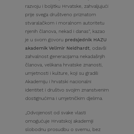
razvoju i boljitku Hrvatske, zahvaljujući
prije svega društveno priznatom
stvaralačkom i moralnom autoritetu
njenih članova, nekad i danas“, kazao
je u svom govoru
predsjednik HAZU
akademik Velimir Neidhardt
, odavši
zahvalnost generacijama nekadašnjih
članova, velikana hrvatske znanosti,
umjetnosti i kulture, koji su gradili
Akademiju i hrvatski nacionalni
identitet i društvo svojim znanstvenim
dostignućima i umjetničkim djelima.
„Odvojenost od svake vlasti
omogućuje Hrvatskoj akademiji
slobodnu prosudbu o svemu, bez