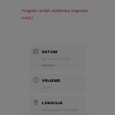
Pregled ranijih dobitnika Nagrade
HAZU
DATUM
29. travnja, 2022
Isteklo!
VRIJEME
13:00
LOKACIJA
Atrij palače Hrvatske