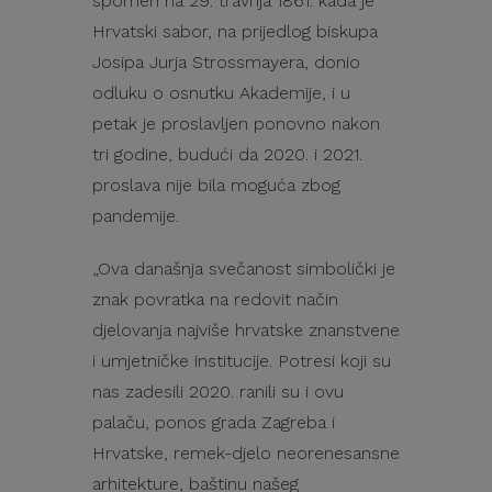
spomen na 29. travnja 1861. kada je
Hrvatski sabor, na prijedlog biskupa
Josipa Jurja Strossmayera, donio
odluku o osnutku Akademije, i u
petak je proslavljen ponovno nakon
tri godine, budući da 2020. i 2021.
proslava nije bila moguća zbog
pandemije.
„Ova današnja svečanost simbolički je
znak povratka na redovit način
djelovanja najviše hrvatske znanstvene
i umjetničke institucije. Potresi koji su
nas zadesili 2020. ranili su i ovu
palaču, ponos grada Zagreba i
Hrvatske, remek-djelo neorenesansne
arhitekture, baštinu našeg