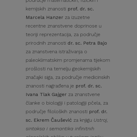
područje matematičkih, fizičkih i
kemijskih znanosti
prof. dr. sc.
Marcela Hanzer
za izuzetne
recentne znanstvene doprinose u
teoriji reprezentacija, za područje
prirodnih znanosti
dr. sc. Petra Bajo
za znanstvena istraživanja o
paleoklimatskim promjenama tijekom
prošlosti na temelju geokemijskih
značajki siga, za područje medicinskih
znanosti nagrađena je
prof. dr. sc.
Ivana Tlak Gajger
za znanstvene
članke o biologiji i patologiji pčela, za
područje filoloških znanosti
prof. dr.
sc. Ekrem Čaušević
za knjigu
Ustroj,
sintaksa i semantika infinitnih