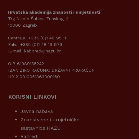
Hrvatska akademija znanosti i umjetnosti
Trg Nikole Šubića Zrinskog 11
10000 Zagreb
Centrala: +385 (0)1 48 95 111
Faks: +385 (0)1 48 19 979
E-mail: kabpred@hazu.hr
OIB 61989185242
IBAN ŽIRO RAČUNA: DRŽAVNI PRORAČUN
HR1210010051863000160
KORISNI LINKOVI
Javna nabava
Znanstvene i umjetničke
sastavnice HAZU
Razredi