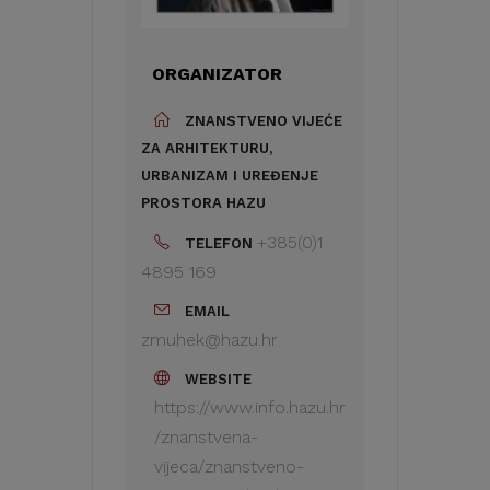
ORGANIZATOR
ZNANSTVENO VIJEĆE
ZA ARHITEKTURU,
URBANIZAM I UREĐENJE
PROSTORA HAZU
+385(0)1
TELEFON
4895 169
EMAIL
zmuhek@hazu.hr
WEBSITE
https://www.info.hazu.hr
/znanstvena-
vijeca/znanstveno-