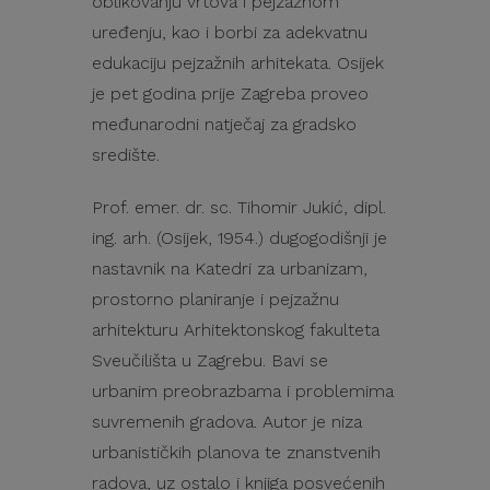
oblikovanju vrtova i pejzažnom
uređenju, kao i borbi za adekvatnu
edukaciju pejzažnih arhitekata. Osijek
je pet godina prije Zagreba proveo
međunarodni natječaj za gradsko
središte.
Prof. emer. dr. sc. Tihomir Jukić, dipl.
ing. arh. (Osijek, 1954.) dugogodišnji je
nastavnik na Katedri za urbanizam,
prostorno planiranje i pejzažnu
arhitekturu Arhitektonskog fakulteta
Sveučilišta u Zagrebu. Bavi se
urbanim preobrazbama i problemima
suvremenih gradova. Autor je niza
urbanističkih planova te znanstvenih
radova, uz ostalo i knjiga posvećenih