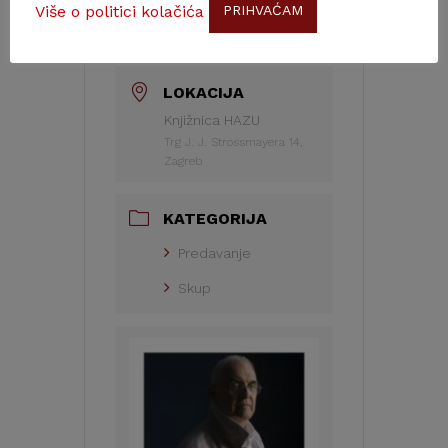
VRIJEME
Više o politici kolačića
PRIHVAĆAM
14:00
LOKACIJA
Knjižnica HAZU
Trg J. J. Strossmayera 14,
Zagreb
KATEGORIJA
Predavanje
Skup