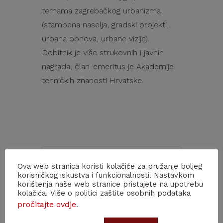
temama zagrebačkog urbanizma
(stambena naselja, gradski projekti,
urbana obnova, urbane vizije).
Dobitnik je više strukovnih i javnih
nagrada, član-emeritus je Akademije
tehničkih znanosti Hrvatske.
Ova web stranica koristi kolačiće za pružanje boljeg
DATUM
korisničkog iskustva i funkcionalnosti. Nastavkom
korištenja naše web stranice pristajete na upotrebu
27. siječnja, 2026
kolačića. Više o politici zaštite osobnih podataka
Isteklo!
pročitajte ovdje
.