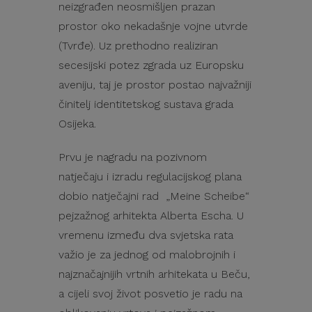
neizgrađen neosmišljen prazan
prostor oko nekadašnje vojne utvrde
(Tvrđe). Uz prethodno realiziran
secesijski potez zgrada uz Europsku
aveniju, taj je prostor postao najvažniji
činitelj identitetskog sustava grada
Osijeka.
Prvu je nagradu na pozivnom
natječaju i izradu regulacijskog plana
dobio natječajni rad „Meine Scheibe“
pejzažnog arhitekta Alberta Escha. U
vremenu između dva svjetska rata
važio je za jednog od malobrojnih i
najznačajnijih vrtnih arhitekata u Beču,
a cijeli svoj život posvetio je radu na