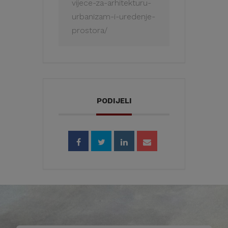
vijece-za-arhitekturu-
urbanizam-i-uredenje-
prostora/
PODIJELI