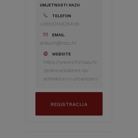
UMJETNOSTI HAZU
TELEFON
+385(0)14825406
EMAIL
arlikum@hazu.hr
WEBSITE
https://www.info.hazu.hr
/jedinice/kabinet-za-
arhitekturu-i-urbanizam/
REGISTRACIJA