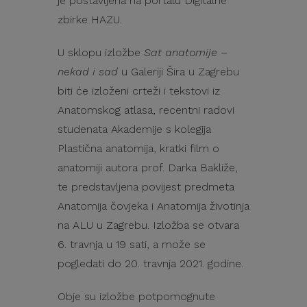
je postavljena na portalu Digitalne
zbirke HAZU.
U sklopu izložbe
Sat anatomije –
nekad i sad
u Galeriji Šira u Zagrebu
biti će izloženi crteži i tekstovi iz
Anatomskog atlasa, recentni radovi
studenata Akademije s kolegija
Plastična anatomija, kratki film o
anatomiji autora prof. Darka Bakliže,
te predstavljena povijest predmeta
Anatomija čovjeka i Anatomija životinja
na ALU u Zagrebu. Izložba se otvara
6. travnja u 19 sati, a može se
pogledati do 20. travnja 2021. godine.
Obje su izložbe potpomognute