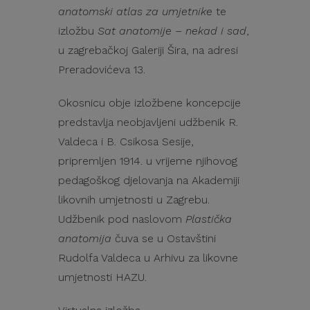
anatomski atlas za umjetnike
te
izložbu
Sat anatomije – nekad i sad
,
u zagrebačkoj Galeriji Šira, na adresi
Preradovićeva 13.
Okosnicu obje izložbene koncepcije
predstavlja neobjavljeni udžbenik R.
Valdeca i B. Csikosa Sesije,
pripremljen 1914. u vrijeme njihovog
pedagoškog djelovanja na Akademiji
likovnih umjetnosti u Zagrebu.
Udžbenik pod naslovom
Plastička
anatomija
čuva se u Ostavštini
Rudolfa Valdeca u Arhivu za likovne
umjetnosti HAZU.