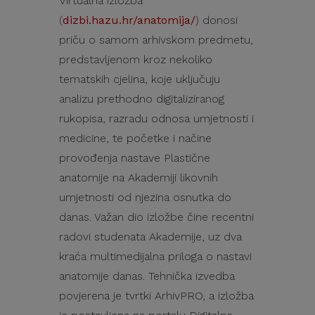
Virtualna izložba
(
dizbi.hazu.hr/anatomija/
) donosi
priču o samom arhivskom predmetu,
predstavljenom kroz nekoliko
tematskih cjelina, koje uključuju
analizu prethodno digitaliziranog
rukopisa, razradu odnosa umjetnosti i
medicine, te početke i načine
provođenja nastave Plastične
anatomije na Akademiji likovnih
umjetnosti od njezina osnutka do
danas. Važan dio izložbe čine recentni
radovi studenata Akademije, uz dva
kraća multimedijalna priloga o nastavi
anatomije danas. Tehnička izvedba
povjerena je tvrtki ArhivPRO, a izložba