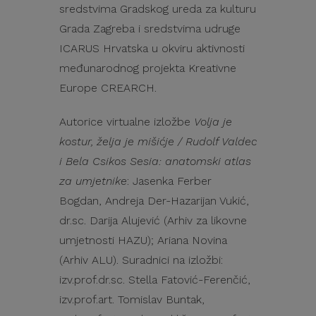
sredstvima Gradskog ureda za kulturu
Grada Zagreba i sredstvima udruge
ICARUS Hrvatska u okviru aktivnosti
međunarodnog projekta Kreativne
Europe CREARCH.
Autorice virtualne izložbe
Volja je
kostur, želja je mišićje / Rudolf Valdec
i Bela Csikos Sesia: anatomski atlas
za umjetnike
: Jasenka Ferber
Bogdan, Andreja Der-Hazarijan Vukić,
dr.sc. Darija Alujević (Arhiv za likovne
umjetnosti HAZU); Ariana Novina
(Arhiv ALU). Suradnici na izložbi:
izv.prof.dr.sc. Stella Fatović-Ferenčić,
izv.prof.art. Tomislav Buntak,