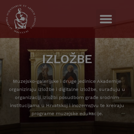
IZLOŽBE
Muzejsko-galerijske i druge jedinice Akademije
organiziraju izložbe i digitalne izložbe, surađuju u
organizaciji izložbi posudbom građe srodnim
institucijama u Hrvatskoj i inozemstvu te kreiraju
programe muzejske edukacije.