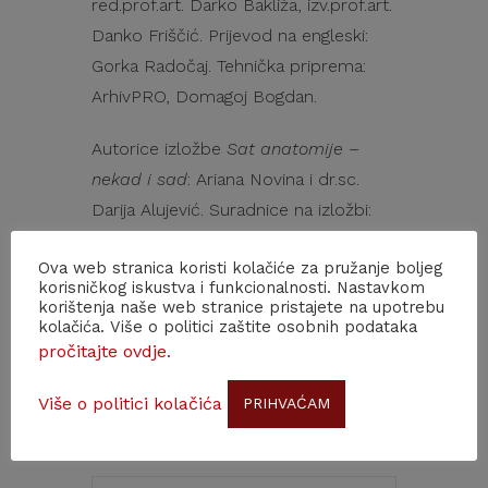
red.prof.art. Darko Bakliža, izv.prof.art.
Danko Friščić. Prijevod na engleski:
Gorka Radočaj. Tehnička priprema:
ArhivPRO, Domagoj Bogdan.
Autorice izložbe
Sat anatomije –
nekad i sad
: Ariana Novina i dr.sc.
Darija Alujević. Suradnice na izložbi:
Jasenka Ferber Bogdan i Andreja Der-
Ova web stranica koristi kolačiće za pružanje boljeg
Hazarijan Vukić.
korisničkog iskustva i funkcionalnosti. Nastavkom
korištenja naše web stranice pristajete na upotrebu
Radno vrijeme Galerije Šira: pon –
kolačića. Više o politici zaštite osobnih podataka
pročitajte ovdje
.
pet: 9-16 h / 18-20 h; sub: 11-16 h; ned:
zatvoreno
Više o politici kolačića
PRIHVAĆAM