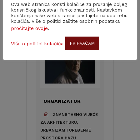
Zagreb
Ova web stranica koristi kolačiće za pružanje boljeg
korisničkog iskustva i funkcionalnosti. Nastavkom
korištenja naše web stranice pristajete na upotrebu
KATEGORIJA
kolačića. Više o politici zaštite osobnih podataka
pročitajte ovdje
.
Skup
Više o politici kolačića
PRIHVAĆAM
ORGANIZATOR
ZNANSTVENO VIJEĆE
ZA ARHITEKTURU,
URBANIZAM I UREĐENJE
PROSTORA HAZU