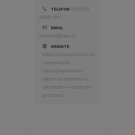
+385(0)1
TELEFON
4895 169
EMAIL
zmuhek@hazu.hr
WEBSITE
https://www.info.hazu.hr
/znanstvena-
vijeca/znanstveno-
vijece-za-arhitekturu-
urbanizam-i-uredenje-
prostora/