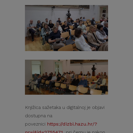
Knjižica sažetaka u digitalnoj je objavi
dostupna na
poveznici
https://dizbi.hazu.hr/?
pr=i&id=2755471
pri čemu je nakon