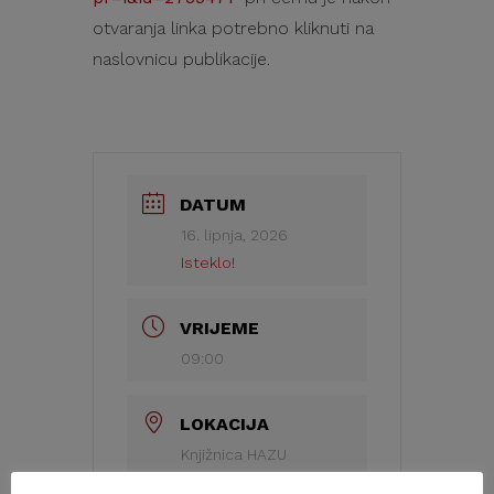
otvaranja linka potrebno kliknuti na
naslovnicu publikacije.
DATUM
16. lipnja, 2026
Isteklo!
VRIJEME
09:00
LOKACIJA
Knjižnica HAZU
Trg J. J. Strossmayera 14,