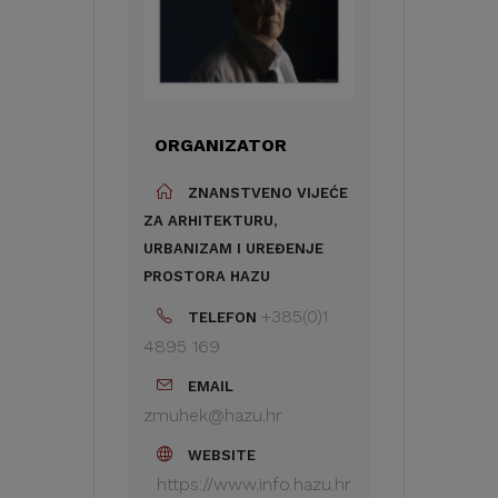
ORGANIZATOR
ZNANSTVENO VIJEĆE
ZA ARHITEKTURU,
URBANIZAM I UREĐENJE
PROSTORA HAZU
+385(0)1
TELEFON
4895 169
EMAIL
zmuhek@hazu.hr
WEBSITE
https://www.info.hazu.hr