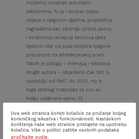
možemo smatrati autorskim
tekstovima. Tu je i iscrpan popis
objava o njegovim djelima, projektima,
nagradama kao zanimljiv prinos javnoj
i strukovnoj recepciji Kinclova djela
tijekom više od pola stoljeća njegove
prisutnosti na arhitektonskoj sceni.
Takvih je priloga – intervjua i tekstova
drugih autora – objavljeno čak 180 (u
razdoblju od 1967. do 2021., no iz
toga obilnog materijala za ovu su
knjigu odabrana samo 22
karakteristična teksta koja dobro
Ova web stranica koristi kolačiće za pružanje boljeg
dokumentiraju javnu refleksiju
korisničkog iskustva i funkcionalnosti. Nastavkom
autorova djelovanja.
korištenja naše web stranice pristajete na upotrebu
kolačića. Više o politici zaštite osobnih podataka
pročitajte ovdje
.