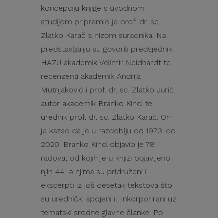
koncepciju knjige s uvodnom
studijom pripremio je prof. dr. sc.
Zlatko Karač s nizom suradnika. Na
predstavljanju su govorili predsjednik
HAZU akademik Velimir Neidhardt te
recenzenti akademik Andrija
Mutnjaković i prof. dr. sc. Zlatko Jurić,
autor akademik Branko Kincl te
urednik prof. dr. sc. Zlatko Karač. On
je kazao da je u razdoblju od 1973. do
2020. Branko Kincl objavio je 78
radova, od kojih je u knjizi objavljeno
njih 44, a njima su pridruženi i
ekscerpti iz još desetak tekstova što
su urednički spojeni ili inkorporirani uz
tematski srodne glavne članke. Po