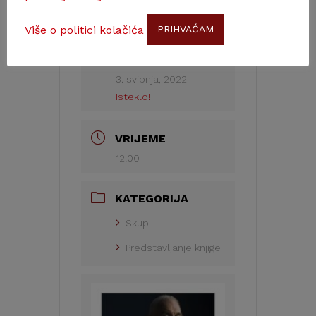
Više o politici kolačića
PRIHVAĆAM
DATUM
3. svibnja, 2022
Isteklo!
VRIJEME
12:00
KATEGORIJA
Skup
Predstavljanje knjige