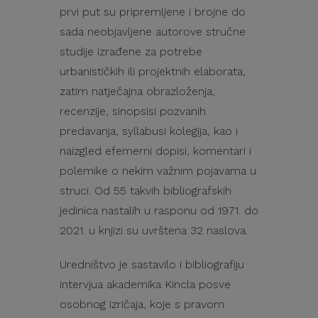
prvi put su pripremljene i brojne do
sada neobjavljene autorove stručne
studije izrađene za potrebe
urbanističkih ili projektnih elaborata,
zatim natječajna obrazloženja,
recenzije, sinopsisi pozvanih
predavanja, syllabusi kolegija, kao i
naizgled efemerni dopisi, komentari i
polemike o nekim važnim pojavama u
struci. Od 55 takvih bibliografskih
jedinica nastalih u rasponu od 1971. do
2021. u knjizi su uvrštena 32 naslova.
Uredništvo je sastavilo i bibliografiju
intervjua akademika Kincla posve
osobnog izričaja, koje s pravom