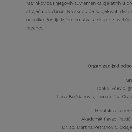
Marinkovića i njegovih suvremenika djelatnih u pr
stoljeća do danas. Na skupu će sudjelovati dvades
nekoliko gostiju iz inozemstva, a skup će uveliča
facendi.
Organizacijski odb
Gr
Tonka Ivčević, gr
Luca Bogdanović, ravnateljica Grad
Hrvatska akademij
Akademik Pavao Pavliči
Dr. sc. Martina Petranović, Odsj