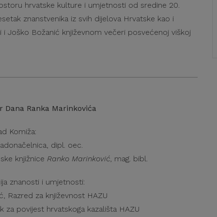
ostoru hrvatske kulture i umjetnosti od sredine 20.
etak znanstvenika iz svih dijelova Hrvatske kao i
ti i Joško Božanić književnom večeri posvećenoj viškoj
or Dana Ranka Marinkovića
ad Komiža:
adonačelnica, dipl. oec.
ske knjižnice
Ranko Marinković
, mag. bibl.
a znanosti i umjetnosti:
ć, Razred za književnost HAZU
ek za povijest hrvatskoga kazališta HAZU