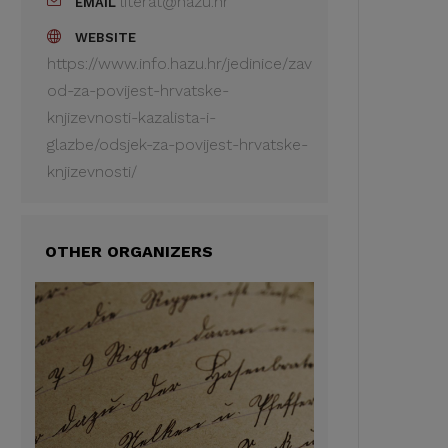
literat@hazu.hr
EMAIL
WEBSITE
https://www.info.hazu.hr/jedinice/zav
od-za-povijest-hrvatske-
knjizevnosti-kazalista-i-
glazbe/odsjek-za-povijest-hrvatske-
knjizevnosti/
OTHER ORGANIZERS