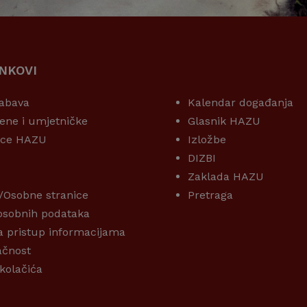
INKOVI
KORISNI LINKOVI
abava
Kalendar događanja
ene i umjetničke
Glasnik HAZU
ice HAZU
Izložbe
DIZBI
Zaklada HAZU
/Osobne stranice
Pretraga
 osobnih podataka
a pristup informacijama
ačnost
 kolačića