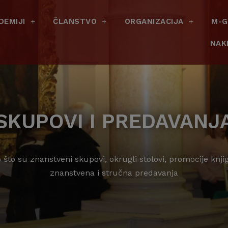
DEMIJI
ČLANSTVO
ORGANIZACIJA
M-G
NAK
SKUPOVI I PREDAVANJ
to su znanstveni skupovi, okrugli stolovi, promocije knji
znanstvena i stručna predavanja