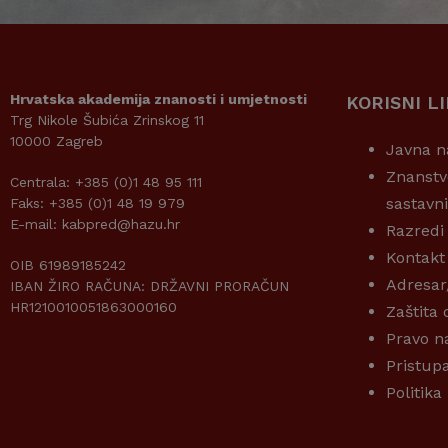
Hrvatska akademija znanosti i umjetnosti
KORISNI L
Trg Nikole Šubića Zrinskog 11
10000 Zagreb
Javna n
Znanstv
Centrala: +385 (0)1 48 95 111
sastavn
Faks: +385 (0)1 48 19 979
E-mail: kabpred@hazu.hr
Razredi
Kontakt
OIB 61989185242
Adresar
IBAN ŽIRO RAČUNA: DRŽAVNI PRORAČUN
HR1210010051863000160
Zaštita
Pravo n
Pristup
Politika