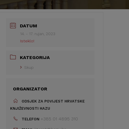
DATUM
14. - 17. rujan, 2023
Isteklo!
KATEGORIJA
Skup
ORGANIZATOR
ODSJEK ZA POVIJEST HRVATSKE
KNJIŽEVNOSTI HAZU
+385 01 4895 310
TELEFON