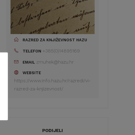
RAZRED ZA KNJIŽEVNOST HAZU
+385(0)14895169
TELEFON
zmuhek@hazu.hr
EMAIL
WEBSITE
https://www.info.hazu.hr/razredi/vi-
razred-za-knjizevnost/
PODIJELI