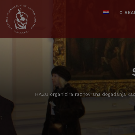
O AKA
HAZU organizira raznovrsna događanja kao š