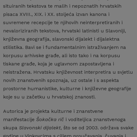
situiranih tekstova te malih i nepoznatih hrvatskih
pisaca XVIII., XIX. i XX. stoljeća izvan kanona i
suvremene recepcije te njihovih neinterpretiranih i
nevaloriziranih tekstova, hrvatski latinisti u Slavoniji,
književna geografija, slavonski dijalekt i dijalektna
stilistika. Bavi se i fundamentalnim istraživanjem na
korpusu arhivske građe, ali isto tako i na korpusu
tiskane građe, koja je uglavnom zapostavljena i
neistražena. Hrvatsku književnost interpretira u svjetlu
novih znanstvenih spoznaja, uz ostale i s aspekta
prostorne humanistike, kulturne i književne geografije
koje su u začetku u hrvatskoj znanosti.
Autorica je projekta kulturne i znanstvene
manifestacije
Šokačka rič
i voditeljica znanstvenoga
skupa
Slavonski dijalekt
, što se od 2003. održava svake
godine u Vinkovcima s ciljem proučavanja, čuvanja i