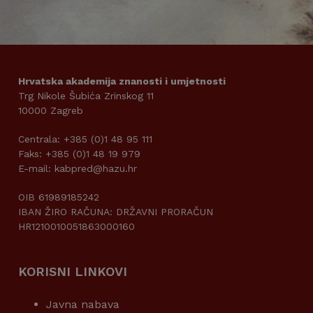
Hrvatska akademija znanosti i umjetnosti
Trg Nikole Šubića Zrinskog 11
10000 Zagreb
Centrala: +385 (0)1 48 95 111
Faks: +385 (0)1 48 19 979
E-mail: kabpred@hazu.hr
OIB 61989185242
IBAN ŽIRO RAČUNA: DRŽAVNI PRORAČUN
HR1210010051863000160
KORISNI LINKOVI
Javna nabava