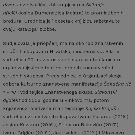
divan
Joze Ivakića, zbirku pjesama
Svitanje
ri(je)či
Josipa Dumendžića Meštra) te promidžbenih
brošura. Urednica je i desetak knjižica sažetaka te
dvaju kataloga izložbe.
Sudjelovala je priopćenjima na oko 130 znanstvenih i
stručnih skupova u Hrvatskoj i inozemstvu. Bila je
voditeljica 20-ak znanstvenih skupova te članica u
organizacijskim odborima brojnih znanstvenih i
stručnih skupova. Predsjednica je Organizacijskoga
odbora kulturno-znanstvene manifestacije
Šokačka rič
1 – 18
i voditeljica Znanstvenoga skupa
Slavonski
dijalekt
od 2003. godine u Vinkovcima, potom
književnoznanstvene manifestacije
Knjiški Krnjaš
i
voditeljica znanstvenih skupova Ivanu Kozarcu (2015.),
Josipu Kozarcu (2016.), Stjepanu Đakoviću (2017.),
Ivanu Grigiću (2018.), Jozi Ivakiću (2019.) i Miroslavu