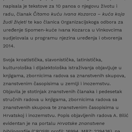
napisala je tekstove za 10 panoa o njegovu životu i
radu, članak
Čitamo kuću Ivana Kozarca – kuća koja
žudi živjeti
te kao članica Organizacijskoga odbora za
uređenje Spomen-kuće Ivana Kozarca u Vinkovcima
sudjelovala u programu njezina uređenja i otvorenja
2014.
Svoja kroatistička, slavonistička, latinistička,
kulturološka i dijalektološka istraživanja objavljuje u
knjigama, zbornicima radova sa znanstvenih skupova,
znanstvenim časopisima u zemlji i inozemstvu.
Objavila je stotinjak znanstvenih članaka i pedesetak
stručnih radova u knjigama, zbornicima radova sa
znanstvenih skupova te znanstvenim časopisima u
Hrvatskoj i inozemstvu. Popis objavljenih radova A. Bilić
evidentan je na portalu
Hrvatske znanstvene
bibliografije
(CROSBI profil: 16994, MBZ: 229436)
,
na