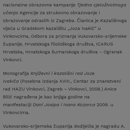
nacionalne obrazovne kampanje
Tjedna cjeloživotnoga
učenja
Agencije za strukovno obrazovanje i
obrazovanje odraslih iz Zagreba. Članica je Kazališnoga
vijeća u Gradskom kazalištu „Joza Ivakić“ u
Vinkovcima, Odbora za priznanja Vukovarsko-srijemske
županije, Hrvatskoga filološkoga društva, ICARUS
Hrvatska, Hrvatskoga šumarskoga društva – Ogranak
Vinkovci.
Monografija
Književni i kazališni rad Joze
Ivakića
(Posebna izdanja XVIII., Centar za znanstveni
rad HAZU Vinkovci, Zagreb – Vinkovci, 2008.) Anice
Bilić nagrađena je kao knjiga godine na
manifestaciji
Dani Josipa i Ivana Kozarca
2009. u
Vinkovcima.
Vukovarsko-srijemska županija dodijelila je nagradu A.