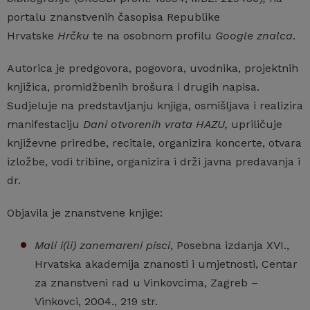
portalu znanstvenih časopisa Republike
Hrvatske
Hrčku
te na osobnom profilu
Google znalca
.
Autorica je predgovora, pogovora, uvodnika, projektnih
knjižica, promidžbenih brošura i drugih napisa.
Sudjeluje na predstavljanju knjiga, osmišljava i realizira
manifestaciju
Dani otvorenih vrata HAZU,
upriličuje
književne priredbe, recitale, organizira koncerte, otvara
izložbe, vodi tribine, organizira i drži javna predavanja i
dr.
Objavila je znanstvene knjige:
Mali i(li) zanemareni pisci
, Posebna izdanja XVI.,
Hrvatska akademija znanosti i umjetnosti, Centar
za znanstveni rad u Vinkovcima, Zagreb –
Vinkovci, 2004., 219 str.