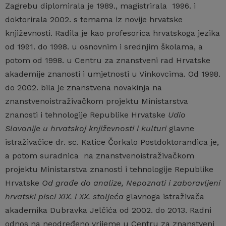
Zagrebu diplomirala je 1989., magistrirala 1996. i
doktorirala 2002. s temama iz novije hrvatske
književnosti. Radila je kao profesorica hrvatskoga jezika
od 1991. do 1998. u osnovnim i srednjim školama, a
potom od 1998. u Centru za znanstveni rad Hrvatske
akademije znanosti i umjetnosti u Vinkovcima. Od 1998.
do 2002. bila je znanstvena novakinja na
znanstvenoistraživačkom projektu Ministarstva
znanosti i tehnologije Republike Hrvatske
Udio
Slavonije
u hrvatskoj književnosti i kulturi
glavne
istraživačice dr. sc. Katice Čorkalo Postdoktorandica je,
a potom suradnica na znanstvenoistraživačkom
projektu Ministarstva znanosti i tehnologije Republike
Hrvatske
Od građe do analize, Nepoznati i zaboravljeni
hrvatski pisci XIX. i XX. stoljeća
glavnoga istraživača
akademika Dubravka Jelčića od 2002. do 2013. Radni
odnos na neodređeno vrijeme u Centru za znanstveni