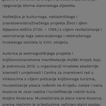
njegovanja idioma slavonskoga dijalekta.
Voditeljica je kulturnoga, nakladničkoga i
znanstvenoistraživačkoga projekta
Život i djelo
Stjepana Adžića (1730. – 1789.)
s ciljem revitaliziranja i
valoriziranja toga zaboravljenoga i neistraženoga
hrvatskoga latinista iz XVIII. stoljeća.
Autorica je sedmogodišnjega projekta i
književnoznanstvene manifestacije
Knjiški Krnjaš,
koju
je pokrenula 2015. u organizaciji Hrvatske akademije
znanosti i umjetnosti i Centra za znanstveni rad u
Vinkovcima s ciljem poticanja književnoga turizma,
muzealizacije pisaca rođenih na Krnjašu Josipa i Ivana
Kozarca te Joze Ivakića i turistifikacije rodnih kuća
dvojice Kozaraca. Muzealizirala je pisca Ivana Kozarca,
prema njezinim je prijedlozima načinjen stalni postav,