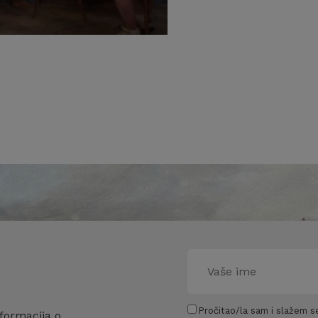
Pročitao/la sam i slažem se
formacija o