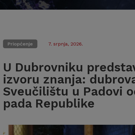
Priopćenje
7. srpnja, 2026.
U Dubrovniku predstav
izvoru znanja: dubrov
Sveučilištu u Padovi o
pada Republike