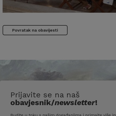
Povratak na obavijesti
Prijavite se na naš
obavjesnik/
newsletter
!
Budite u toku s našim događanjima i primajte više in