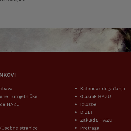
INKOVI
KORISNI LINKOVI
abava
Kalendar događanja
ene i umjetničke
Glasnik HAZU
ice HAZU
Izložbe
DIZBI
Zaklada HAZU
/Osobne stranice
Pretraga