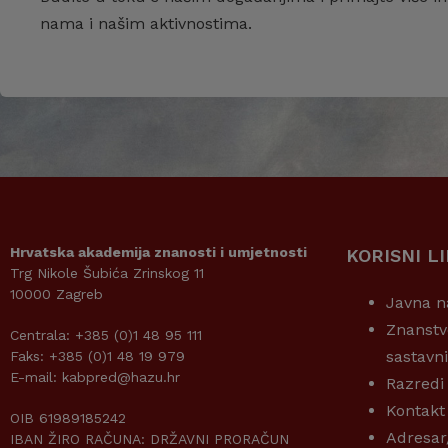
nama i našim aktivnostima.
Hrvatska akademija znanosti i umjetnosti
KORISNI L
Trg Nikole Šubića Zrinskog 11
10000 Zagreb
Javna n
Znanstv
Centrala: +385 (0)1 48 95 111
sastavn
Faks: +385 (0)1 48 19 979
E-mail: kabpred@hazu.hr
Razredi
Kontakt
OIB 61989185242
Adresar
IBAN ŽIRO RAČUNA: DRŽAVNI PRORAČUN