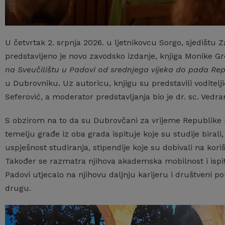
U četvrtak 2. srpnja 2026. u ljetnikovcu Sorgo, sjedišt
predstavljeno je novo zavodsko izdanje, knjiga Monike Gr
na Sveučilištu u Padovi od srednjega vijeka do pada Re
u Dubrovniku. Uz autoricu, knjigu su predstavili voditelj
Seferović, a moderator predstavljanja bio je dr. sc. Vedra
S obzirom na to da su Dubrovčani za vrijeme Republike n
temelju građe iz oba grada ispituje koje su studije birali,
uspješnost studiranja, stipendije koje su dobivali na kor
Također se razmatra njihova akademska mobilnost i ispit
Padovi utjecalo na njihovu daljnju karijeru i društveni po
drugu.