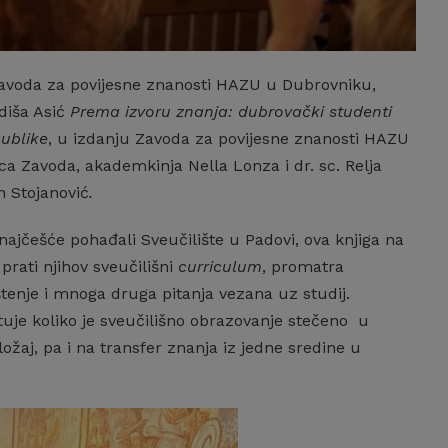
u Zavoda za povijesne znanosti HAZU u Dubrovniku,
diša Asić
P
rema izvoru znanja: dubrovački studenti
publike
, u izdanju Zavoda za povijesne znanosti HAZU
ica Zavoda, akademkinja Nella Lonza i dr. sc. Relja
n Stojanović
.
ajčešće pohađali Sveučilište u Padovi, ova knjiga na
 prati njihov sveučilišni
curriculum
, promatra
ištenje i mnoga druga pitanja vezana uz studij.
uje koliko je sveučilišno obrazovanje stečeno u
ložaj, pa i na transfer znanja iz jedne sredine u