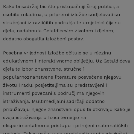
Kako bi sadržaj bio što pristupačniji široj publici, a
osobito mladima, u pripremi izložbe sudjelovali su
stručnjaci iz različitih područja te umjetnici čija su
djela, nadahnuta Getaldićevim životom i djelom,
dodatno obogatila izložbeni postav.
Posebna vrijednost izložbe očituje se u njezinu
edukativnom i interaktivnome obilježju. Uz Getaldićeva
djela te izbor znanstvene, stručne i
popularnoznanstvene literature posvećene njegovu
životu i radu, posjetiteljima su predstavljeni i
instrumenti povezani s područjima njegovih
istraživanja. Multimedijalni sadržaji dodatno
približavaju njegov znanstveni opus te otkrivaju kako je
svoja istraživanja u fizici temeljio na
eksperimentalnome pristupu i primjeni matematičkih
metoda. Takav način rada predstavlja rani nagovještaj