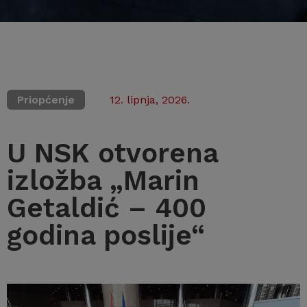
Priopćenje
12. lipnja, 2026.
U NSK otvorena
izložba „Marin
Getaldić – 400
godina poslije“