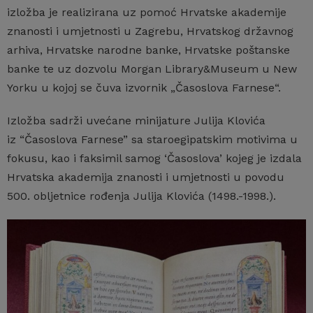
izložba je realizirana uz pomoć Hrvatske akademije
znanosti i umjetnosti u Zagrebu, Hrvatskog državnog
arhiva, Hrvatske narodne banke, Hrvatske poštanske
banke te uz dozvolu Morgan Library&Museum u New
Yorku u kojoj se čuva izvornik „Časoslova Farnese“.
Izložba sadrži uvećane minijature Julija Klovića
iz “Časoslova Farnese” sa staroegipatskim motivima u
fokusu, kao i faksimil samog ‘Časoslova’ kojeg je izdala
Hrvatska akademija znanosti i umjetnosti u povodu
500. obljetnice rođenja Julija Klovića (1498.-1998.).