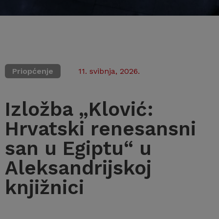
Priopćenje
11. svibnja, 2026.
Izložba „Klović:
Hrvatski renesansni
san u Egiptu“ u
Aleksandrijskoj
knjižnici