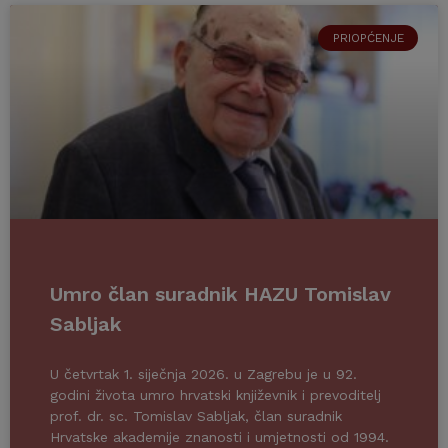
PRIOPĆENJE
Umro član suradnik HAZU Tomislav
Sabljak
U četvrtak 1. siječnja 2026. u Zagrebu je u 92.
godini života umro hrvatski književnik i prevoditelj
prof. dr. sc. Tomislav Sabljak, član suradnik
Hrvatske akademije znanosti i umjetnosti od 1994.