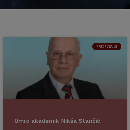
PRIOPĆENJE
Umro akademik Nikša Stančić