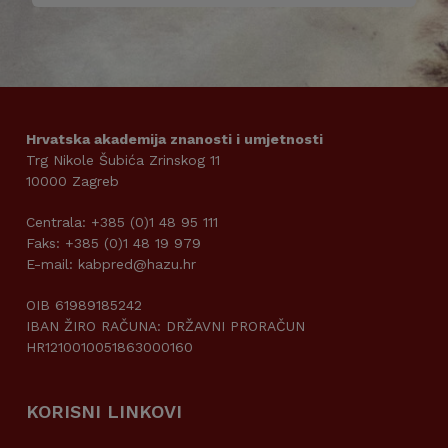
Hrvatska akademija znanosti i umjetnosti
Trg Nikole Šubića Zrinskog 11
10000 Zagreb
Centrala: +385 (0)1 48 95 111
Faks: +385 (0)1 48 19 979
E-mail: kabpred@hazu.hr
OIB 61989185242
IBAN ŽIRO RAČUNA: DRŽAVNI PRORAČUN
HR1210010051863000160
KORISNI LINKOVI