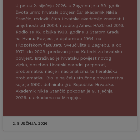
U petak 2. siječnja 2026. u Zagrebu je u 88. godini
života umro hrvatski povjesničar akademik Nikša
Stančić, redoviti član Hrvatske akademije znanosti i
umjetnosti od 2004. i voditelj Arhiva HAZU od 2016.
Rodio se 16. ožujka 1938. godine u Starom Gradu
na Hvaru. Povijest je diplomirao 1964. na
Filozofskom fakultetu Sveučilišta u Zagrebu, a od
1971. do 2008. predavao je na Katedri za hrvatsku
povijest. Istraživao je hrvatsku povijest novog
vijeka, posebno Hrvatski narodni preporod,
problematiku nacije i nacionalizma te heraldičku
problematiku. Bio je na čelu stručnog povjerenstva
koje je 1990. definiralo grb Republike Hrvatske.
Akademik Nikša Stančić pokopan je 9. siječnja
2026. u arkadama na Mirogoju.
2. SIJEČNJA, 2026