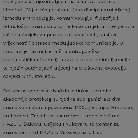
inteligencije i njezin utjecaj na društvo, kulturu i
identitet. Cilj je bio potaknuti interdisciplinarni dijalog
između antropologije, komunikologije, filozofije i
tehnoloških znanosti o tome kako umjetna inteligencija
mijenja čovjekovu percepciju stvarnosti, sustave
vrijednosti i obrasce međuljudske komunikacije. U
raspravi je razmotrena šira antropološka i
humanistička dimenzija razvoja umjetne inteligencije
te njezin potencijalni utjecaj na društvenu evoluciju
čovjeka u 21. stoljeću.
Pet znanstvenoistraživačkih jedinica Hrvatske
akademije proteklog su tjedna suorganizirale dva
znanstvena skupa posvećena 1100. godišnjici Hrvatskog
kraljevstva. Zavodi za znanstveni i umjetnički rad
HAZU u Đakovu, Osijeku I Vukovaru te Centar za
znanstveni rad HAZU u Vinkovcima bili su