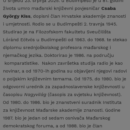
U srijedu 23. srpnja 2025. u Budimpešti je u 81. godini
života umro mađarski književni povjesničar
Csaba
György Kiss
, dopisni član Hrvatske akademije znanosti
i umjetnosti. Rodio se u Budimpešti 2. travnja 1945.
Studirao je na Filozofskom fakultetu Sveučilišta
Lóránd Eötvös u Budimpešti od 1963. do 1968. te stekao
diplomu srednjoškolskog profesora mađarskog i
njemačkog jezika. Doktorirao je 1986. na području
komparatistike. Nakon završetka studija radio je kao
novinar, a od 1970-ih godina su objavljeni njegovi radovi
o poljskim književnim temama. Od 1975. do 1980. bio je
odgovorni urednik za zapadnoslavenske književnosti u
časopisu
Nagyvilág
(časopis za svjetsku književnost).
Od 1980. do 1986. bio je znanstveni suradnik Instituta
za književnost Mađarske akademije znanosti. Godine
1987. bio je jedan od sedam osnivača Mađarskog
demokratskog foruma, a od 1988. bio je član