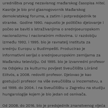
uredništva prvog nezavisnog mađarskog časopisa
Hitel.
Kasnije je bio prvi glasnogovornik Mađarskog
demokratskog foruma, a zatim i potpredsjednik te
stranke. Godine 1990. napustio je političko djelovanje i
počeo se baviti s istraživanjima o ​​srednjoeuropskom
nacionalizmu i nacionalnim mitovima. U razdoblju
između 1992. i 1995. bio je ravnatelj Instituta za
srednju Europu u Budimpešti. Producirao je
informativni serijal o srednjoeuropskim zemljama za
Mađarsku televiziju. Od 1995. bio je izvanredni profesor
na Odsjeku za kulturnu povijest Sveučilišta Lóránd
Eötvös, a 2008. redoviti profesor. Djelovao je kao
gostujući profesor na više sveučilišta u inozemstvu, a
od 1999. do 2004. i na Sveučilištu u Zagrebu na studiju
hungarologije kojem je bio jedan od osnivača.
Od 2008. do 2016. bio je predsjednik znanstvenog vijeća