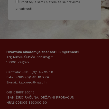
Pročitao/la sam i slažem se sa pravilima
privatnosti
Hrvatska akademija znanosti i umjetnosti
Trg Nikole Šubića Zrinskog 11
10000 Zagreb
Centrala: +385 (0)1 48 95 111
Faks: +385 (0)1 48 19 979
E-mail: kabpred@hazu.hr
OIB 61989185242
IBAN ŽIRO RAČUNA: DRŽAVNI PRORAČUN
HR1210010051863000160