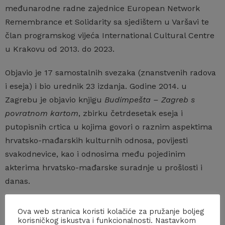
međunarodne radne zajednice European Network
Remembrance et Solidarity sa sjedištem u Varšavi te
član programskog vijeća International Cultural Centre
u Krakovu od 2013. do 2023.
Objavio je 17 samostalnih svezaka (znanstvenih radova
i eseja) i bio urednik 23 izdanja. Godine 2014. u
Zagrebu je objavio knjigu
Budimpešta – Zagreb s
povratnom kartom
, zbirku četrdesetak eseja i
putopisnih crtica u kojima govori o raznim aspektima
hrvatsko-mađarskih kulturnih odnosa, povijesti
svakodnevice, kao i odnosima među pojedinim
akterima hrvatsko-mađarske suradnje u prošlosti i
danas.
Povezujući kulture Srednje Europe, radio je na njihovoj
Ova web stranica koristi kolačiće za pružanje boljeg
zajedničkoj prepoznatljivosti, istodobno otkrivajući i
korisničkog iskustva i funkcionalnosti. Nastavkom