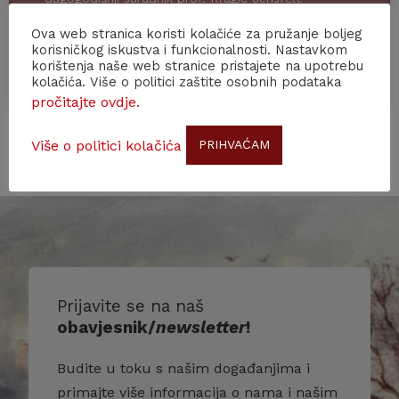
akademik Ivan Petrović.
Ova web stranica koristi kolačiće za pružanje boljeg
korisničkog iskustva i funkcionalnosti. Nastavkom
korištenja naše web stranice pristajete na upotrebu
kolačića. Više o politici zaštite osobnih podataka
28. VELJAČE, 2025
pročitajte ovdje
.
Više o politici kolačića
PRIHVAĆAM
Prijavite se na naš
obavjesnik/
newsletter
!
Budite u toku s našim događanjima i
primajte više informacija o nama i našim