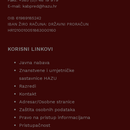
Faks: +385 (0)1 48 19 979
E-mail: kabpred@hazu.hr
OIB 61989185242
IBAN ŽIRO RAČUNA: DRŽAVNI PRORAČUN
HR1210010051863000160
KORISNI LINKOVI
Javna nabava
Znanstvene i umjetničke
sastavnice HAZU
Razredi
Kontakt
Adresar/Osobne stranice
Zaštita osobnih podataka
Pravo na pristup informacijama
Pristupačnost