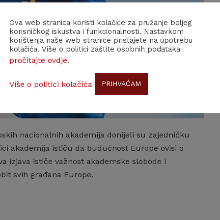
Ova web stranica koristi kolačiće za pružanje boljeg
korisničkog iskustva i funkcionalnosti. Nastavkom
korištenja naše web stranice pristajete na upotrebu
kolačića. Više o politici zaštite osobnih podataka
pročitajte ovdje
.
Više o politici kolačića
PRIHVAĆAM
skih nacionalnih akademija donijeli su zajedničku
nici akademija ističu da budućnost Europe ovisi o
va izjava ističe važnost akademske slobode i
obit svih građana Europe.