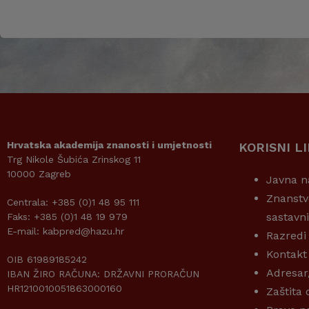
Hrvatska akademija znanosti i umjetnosti
KORISNI L
Trg Nikole Šubića Zrinskog 11
10000 Zagreb
Javna n
Znanstv
Centrala: +385 (0)1 48 95 111
sastavn
Faks: +385 (0)1 48 19 979
E-mail: kabpred@hazu.hr
Razredi
Kontakt
OIB 61989185242
Adresar
IBAN ŽIRO RAČUNA: DRŽAVNI PRORAČUN
HR1210010051863000160
Zaštita