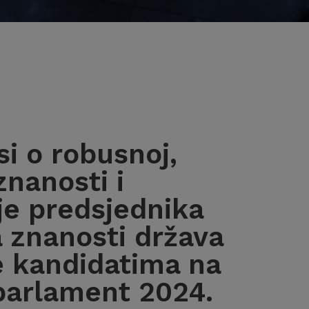
i o robusnoj,
znanosti i
je predsjednika
 znanosti država
e kandidatima na
parlament 2024.