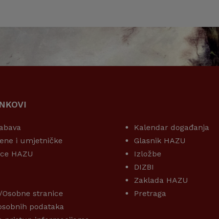
INKOVI
KORISNI LINKOVI
abava
Kalendar događanja
ene i umjetničke
Glasnik HAZU
ice HAZU
Izložbe
DIZBI
Zaklada HAZU
/Osobne stranice
Pretraga
 osobnih podataka