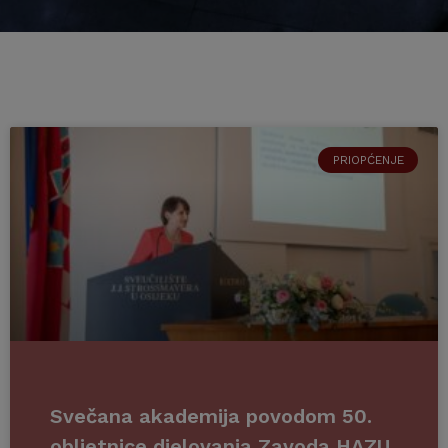
PRIOPĆENJE
Svečana akademija povodom 50.
obljetnice djelovanja Zavoda HAZU