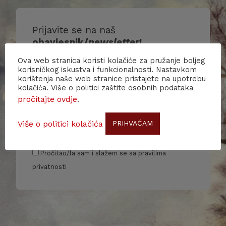
Prijavite se na naš
obavjesnik/
newsletter
!
Ova web stranica koristi kolačiće za pružanje boljeg
Budite u toku s našim događanjima i
korisničkog iskustva i funkcionalnosti. Nastavkom
korištenja naše web stranice pristajete na upotrebu
primajte više informacija o nama i našim
kolačića. Više o politici zaštite osobnih podataka
aktivnostima.
pročitajte ovdje
.
Više o politici kolačića
PRIHVAĆAM
Pročitao/la sam i slažem se sa pravilima
privatnosti