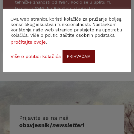
tehničke znanosti od 1994. Rodio se u Splitu 11.
kolovoza 1946. Na Fakultetu strojarstva i
brodogradnje u Zagrebu diplomirao je 1971. i ondje
Ova web stranica koristi kolačiće za pružanje boljeg
predavao od 1977. do 2014.
korisničkog iskustva i funkcionalnosti. Nastavkom
korištenja naše web stranice pristajete na upotrebu
kolačića. Više o politici zaštite osobnih podataka
pročitajte ovdje
.
15. TRAVNJA, 2024
Više o politici kolačića
PRIHVAĆAM
Prijavite se na naš
obavjesnik/
newsletter
!