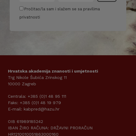
Pročitao/la sam i slažem se sa pravilima
privatnosti
Hrvatska akademija znanosti i umjetnosti
Trg Nikole Šubića Zrinskog 11
10000 Zagreb
Centrala: +385 (0)1 48 95 111
Faks: +385 (0)1 48 19 979
E-mail: kabpred@hazu.hr
OIB 61989185242
IBAN ŽIRO RAČUNA: DRŽAVNI PRORAČUN
HR1210010051863000160