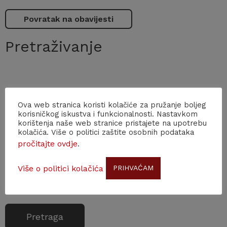
Povratak na obavijesti
Pretraživanje
PRETRAGA PO DATUMU
Ova web stranica koristi kolačiće za pružanje boljeg
korisničkog iskustva i funkcionalnosti. Nastavkom
Od
Do
korištenja naše web stranice pristajete na upotrebu
kolačića. Više o politici zaštite osobnih podataka
pročitajte ovdje
.
Više o politici kolačića
PRIHVAĆAM