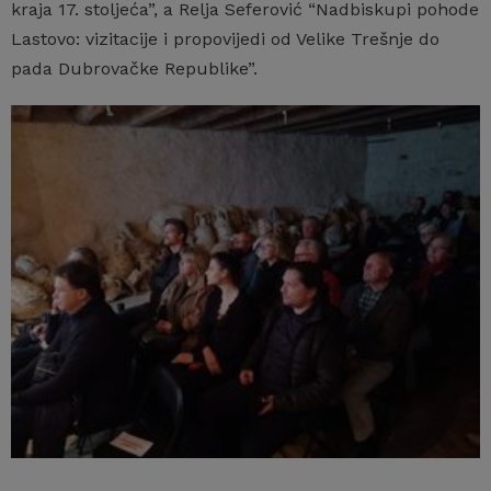
kraja 17. stoljeća”, a Relja Seferović “Nadbiskupi pohode
Lastovo: vizitacije i propovijedi od Velike Trešnje do
pada Dubrovačke Republike”.