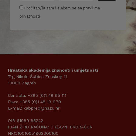
Pročitao/la sam i slažem se sa pravilima
privatnosti
Hrvatska akademija znanosti i umjetnosti
Trg Nikole Šubića Zrinskog 11
10000 Zagreb
Centrala: +385 (0)1 48 95 111
Faks: +385 (0)1 48 19 979
E-mail: kabpred@hazu.hr
OIB 61989185242
IBAN ŽIRO RAČUNA: DRŽAVNI PRORAČUN
HR1210010051863000160