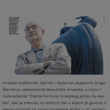
Hrvatski književnik, liječnik i diplomat akademik Drago
Štambuk, veleposlanik Republike Hrvatske u Iranu i
rodonačelnik “Zlatne formule hrvatskog jezika ča-kaj-
što”, dao je intervju za Večernji list u kojem je govorio o
njenoj važnosti za razvoj hrvatskog jezika u 21. stoljeću