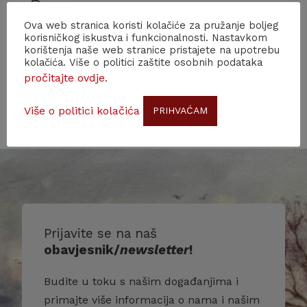
Ova web stranica koristi kolačiće za pružanje boljeg
korisničkog iskustva i funkcionalnosti. Nastavkom
korištenja naše web stranice pristajete na upotrebu
kolačića. Više o politici zaštite osobnih podataka
pročitajte ovdje
.
Više o politici kolačića
PRIHVAĆAM
Prijavite se na naš
obavjesnik/
newsletter
!
Budite u toku s našim događanjima i
primajte više informacija o nama i našim