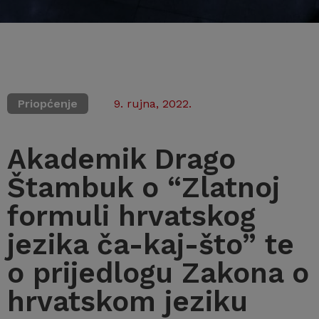
Priopćenje
9. rujna, 2022.
Akademik Drago
Štambuk o “Zlatnoj
formuli hrvatskog
jezika ča-kaj-što” te
o prijedlogu Zakona o
hrvatskom jeziku