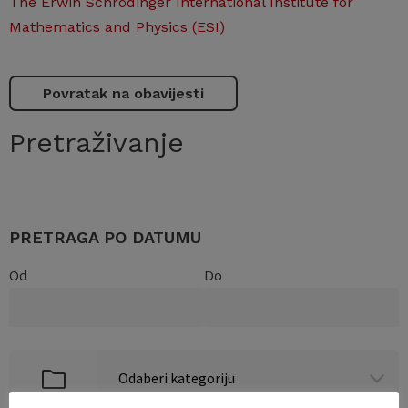
The Erwin Schrödinger International Institute for
Mathematics and Physics (ESI)
Povratak na obavijesti
Pretraživanje
PRETRAGA PO DATUMU
Od
Do