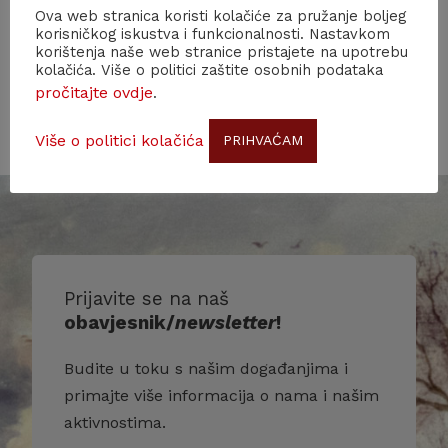
Ova web stranica koristi kolačiće za pružanje boljeg
korisničkog iskustva i funkcionalnosti. Nastavkom
korištenja naše web stranice pristajete na upotrebu
kolačića. Više o politici zaštite osobnih podataka
pročitajte ovdje
.
Više o politici kolačića
PRIHVAĆAM
Prijavite se na naš
obavjesnik/
newsletter
!
Budite u toku s našim događanjima i
primajte više informacija o nama i našim
aktivnostima.