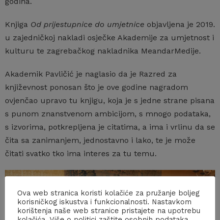
godina.
Knjiga
Od prijestupnice do umjetnice
objavljena je 2019.
u zajedničkoj nakladi osječke Akademije za umjetnost i
kulturu te zagrebačkog nakladnika MeandarMedije.
Akademik Pavličić je naglasio da je Razred za
književnost ponosan što je ove godine nagradom
ovjenčao upravo tu knjigu, koja je s jedne strane pisana
s punom znanstvenom ambicijom, s mnogo podataka,
s izvorima, potkrepljena je citatima, a ima i vrlinu da se
čita sa zanimanjem, jednostavno i lako, te je može
čitati svatko tko ima interes za tu temu.
Ova web stranica koristi kolačiće za pružanje boljeg
korisničkog iskustva i funkcionalnosti. Nastavkom
korištenja naše web stranice pristajete na upotrebu
kolačića. Više o politici zaštite osobnih podataka