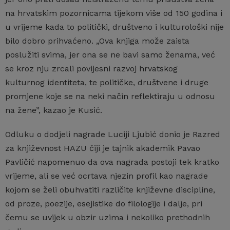
na hrvatskim pozornicama tijekom više od 150 godina i
u vrijeme kada to politički, društveno i kulturološki nije
bilo dobro prihvaćeno. „Ova knjiga može zaista
poslužiti svima, jer ona se ne bavi samo ženama, već
se kroz nju zrcali povijesni razvoj hrvatskog
kulturnog identiteta, te političke, društvene i druge
promjene koje se na neki način reflektiraju u odnosu
na žene”, kazao je Kusić.
Odluku o dodjeli nagrade Luciji Ljubić donio je Razred
za književnost HAZU čiji je tajnik akademik Pavao
Pavličić napomenuo da ova nagrada postoji tek kratko
vrijeme, ali se već ocrtava njezin profil kao nagrade
kojom se želi obuhvatiti različite književne discipline,
od proze, poezije, esejistike do filologije i dalje, pri
čemu se uvijek u obzir uzima i nekoliko prethodnih