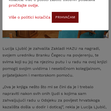
pročitajte ovdje
.
Više o politici kolačića
PRIHVAĆAM
Lucija Ljubić je zahvalila Zakladi HAZU na nagradi,
svojem uredniku Branku Čegecu na povjerenju, te
svima koji su joj na njezinu putu i u radu na ovoj knjizi
pomogli svojim uvidima i nesebičnom kolegijalnom,
prijateljskom i mentorskom pomoću.
„Ova je knjiga nešto što mi se čini da je i trebalo
napraviti nakon svih onih ljudi s kojima sam
zahvaljujući radu u Odsjeku za povijest hrvatskoga
kazališta došla u dodir i doticaj”, rekla je Lucija Ljubić,