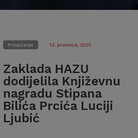
Priopćenje
13. prosinca, 2021.
Zaklada HAZU
dodijelila Književnu
nagradu Stipana
Bilića Prcića Luciji
Ljubić