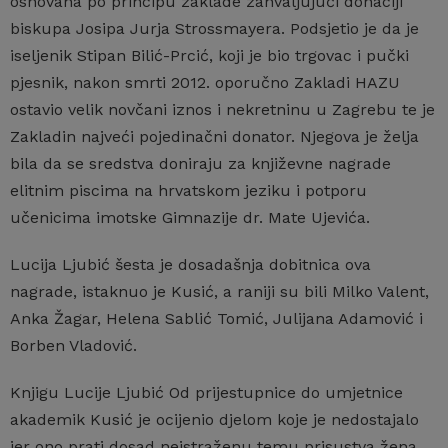
osnovana po principu zaklade zahvaljujući donaciji
biskupa Josipa Jurja Strossmayera. Podsjetio je da je
iseljenik Stipan Bilić-Prcić, koji je bio trgovac i pučki
pjesnik, nakon smrti 2012. oporučno Zakladi HAZU
ostavio velik novčani iznos i nekretninu u Zagrebu te je
Zakladin najveći pojedinačni donator. Njegova je želja
bila da se sredstva doniraju za književne nagrade
elitnim piscima na hrvatskom jeziku i potporu
učenicima imotske Gimnazije dr. Mate Ujevića.
Lucija Ljubić šesta je dosadašnja dobitnica ova
nagrade, istaknuo je Kusić, a raniji su bili Milko Valent,
Anka Žagar, Helena Sablić Tomić, Julijana Adamović i
Borben Vladović.
Knjigu Lucije Ljubić Od prijestupnice do umjetnice
akademik Kusić je ocijenio djelom koje je nedostajalo
jer ono prati dosad neistraženu temu prisustva žena