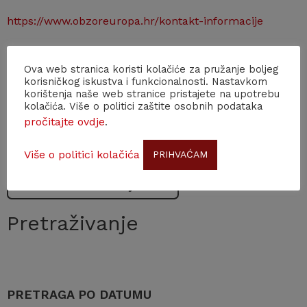
https://www.obzoreuropa.hr/kontakt-informacije
Obzor Europa – Hrvatski portal okvirnoga programa EU
Ova web stranica koristi kolačiće za pružanje boljeg
za istraživanja i inovacije
korisničkog iskustva i funkcionalnosti. Nastavkom
korištenja naše web stranice pristajete na upotrebu
Obzor Europa EK info dani susreti umrežavanja
kolačića. Više o politici zaštite osobnih podataka
pročitajte ovdje
.
INFORMATIVNI DANI PROGRAMA OBZOR EUROPE
Više o politici kolačića
PRIHVAĆAM
Povratak na obavijesti
Pretraživanje
PRETRAGA PO DATUMU