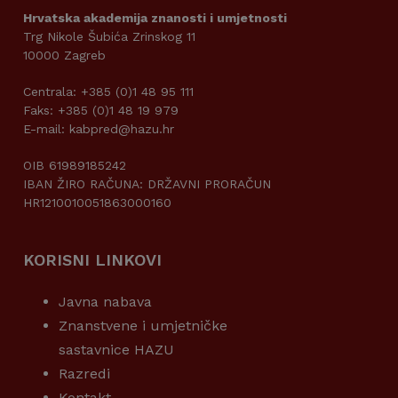
Hrvatska akademija znanosti i umjetnosti
Trg Nikole Šubića Zrinskog 11
10000 Zagreb
Centrala: +385 (0)1 48 95 111
Faks: +385 (0)1 48 19 979
E-mail: kabpred@hazu.hr
OIB 61989185242
IBAN ŽIRO RAČUNA: DRŽAVNI PRORAČUN
HR1210010051863000160
KORISNI LINKOVI
Javna nabava
Znanstvene i umjetničke
sastavnice HAZU
Razredi
Kontakt