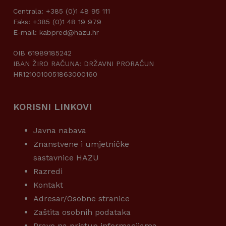
Centrala: +385 (0)1 48 95 111
Faks: +385 (0)1 48 19 979
E-mail: kabpred@hazu.hr
OIB 61989185242
IBAN ŽIRO RAČUNA: DRŽAVNI PRORAČUN
HR1210010051863000160
KORISNI LINKOVI
Javna nabava
Znanstvene i umjetničke
sastavnice HAZU
Razredi
Kontakt
Adresar/Osobne stranice
Zaštita osobnih podataka
Pravo na pristup informacijama