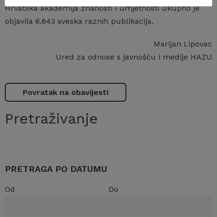
Hrvatska akademija znanosti i umjetnosti ukupno je
objavila 6.643 sveska raznih publikacija.
Marijan Lipovac
Ured za odnose s javnošću i medije HAZU
Povratak na obavijesti
Pretraživanje
PRETRAGA PO DATUMU
Od
Do