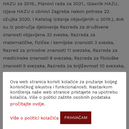
HAZU za 2019., Planovi rada za 2021., Glasnik HAZU,
Izjava HAZU o obnovi Zagreba nakon potresa 22.
ožujka 2020. i Katalog izdanja objavljenih u 2019.), dok
su iz područja djelovanja Razreda za društvene
znanosti objavljena 32 sveska, Razreda za
matematičke, fizičke i kemijske znanosti 3 sveska,
Razred za prirodne znanosti 11 svezaka, Razreda za
medicinske znanosti 8 svezaka, Razreda za filološke
znanosti 9 svezaka, Razreda za književnost 10 svezaka,
Razreda za likovne umjetnosti 12 svezaka, Razreda za
glazbenu umjetnost i muzikologiju 3 sveska, dok je s
Ova web stranica koristi kolačiće za pružanje boljeg
korisničkog iskustva i funkcionalnosti. Nastavkom
područja djelovanja Razreda za tehničke znanosti
korištenja naše web stranice pristajete na upotrebu
objavljeno 7 svezaka publikacija.
kolačića. Više o politici zaštite osobnih podataka
pročitajte ovdje
.
Uz tiskana izdanja objavljena su i 2 izdanja u
digitalnom obliku na mrežnim stranicama HAZU.
Više o politici kolačića
PRIHVAĆAM
Od svog osnutka 29. travnja 1861. do kraja 2020.