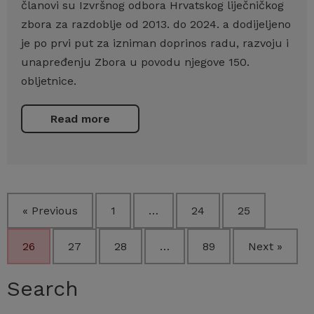
članovi su Izvršnog odbora Hrvatskog liječničkog
zbora za razdoblje od 2013. do 2024. a dodijeljeno
je po prvi put za izniman doprinos radu, razvoju i
unapređenju Zbora u povodu njegove 150.
obljetnice.
Read more
« Previous
1
…
24
25
26
27
28
…
89
Next »
Search