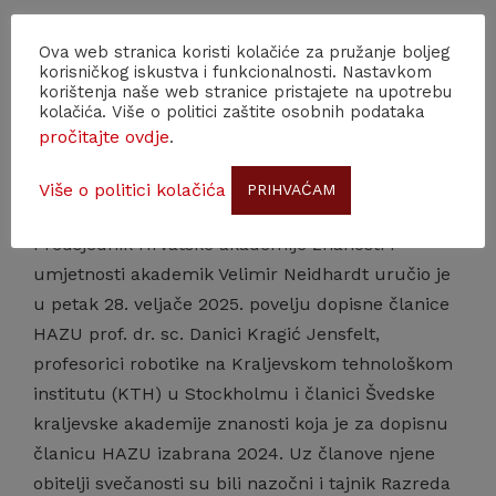
News
28. February, 2025
Ova web stranica koristi kolačiće za pružanje boljeg
korisničkog iskustva i funkcionalnosti. Nastavkom
korištenja naše web stranice pristajete na upotrebu
Prof. dr. sc. Danici Kragić
kolačića. Više o politici zaštite osobnih podataka
pročitajte ovdje
.
Jensfelt uručena povelja
dopisne članice HAZU
Više o politici kolačića
PRIHVAĆAM
Predsjednik Hrvatske akademije znanosti i
umjetnosti akademik Velimir Neidhardt uručio je
u petak 28. veljače 2025. povelju dopisne članice
HAZU prof. dr. sc. Danici Kragić Jensfelt,
profesorici robotike na Kraljevskom tehnološkom
institutu (KTH) u Stockholmu i članici Švedske
kraljevske akademije znanosti koja je za dopisnu
članicu HAZU izabrana 2024. Uz članove njene
obitelji svečanosti su bili nazočni i tajnik Razreda