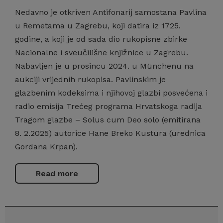
Nedavno je otkriven Antifonarij samostana Pavlina
u Remetama u Zagrebu, koji datira iz 1725.
godine, a koji je od sada dio rukopisne zbirke
Nacionalne i sveučilišne knjižnice u Zagrebu.
Nabavljen je u prosincu 2024. u Münchenu na
aukciji vrijednih rukopisa. Pavlinskim je
glazbenim kodeksima i njihovoj glazbi posvećena i
radio emisija Trećeg programa Hrvatskoga radija
Tragom glazbe – Solus cum Deo solo (emitirana
8. 2.2025) autorice Hane Breko Kustura (urednica
Gordana Krpan).
Read more