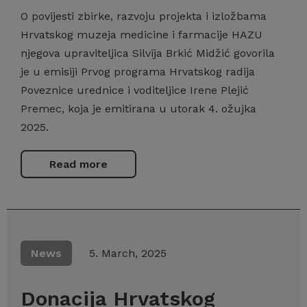
O povijesti zbirke, razvoju projekta i izložbama
Hrvatskog muzeja medicine i farmacije HAZU
njegova upraviteljica Silvija Brkić Midžić govorila
je u emisiji Prvog programa Hrvatskog radija
Poveznice urednice i voditeljice Irene Plejić
Premec, koja je emitirana u utorak 4. ožujka
2025.
Read more
News
5. March, 2025
Donacija Hrvatskog