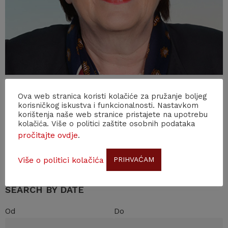
Ova web stranica koristi kolačiće za pružanje boljeg
korisničkog iskustva i funkcionalnosti. Nastavkom
Back to news
korištenja naše web stranice pristajete na upotrebu
kolačića. Više o politici zaštite osobnih podataka
Search
pročitajte ovdje
.
Više o politici kolačića
PRIHVAĆAM
SEARCH BY DATE
Od
Do