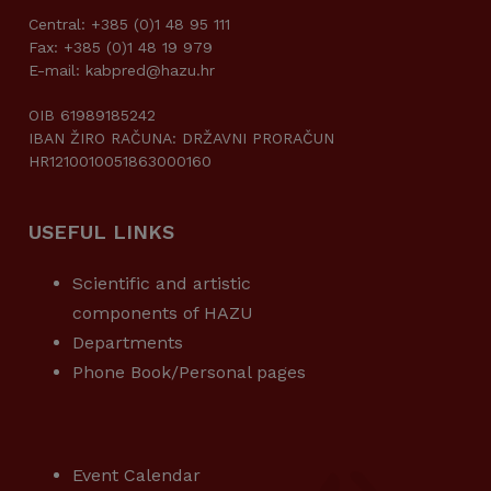
Central: +385 (0)1 48 95 111
Fax: +385 (0)1 48 19 979
E-mail: kabpred@hazu.hr
OIB 61989185242
IBAN ŽIRO RAČUNA: DRŽAVNI PRORAČUN
HR1210010051863000160
USEFUL LINKS
Scientific and artistic
components of HAZU
Departments
Phone Book/Personal pages
USEFUL LINKS
Event Calendar