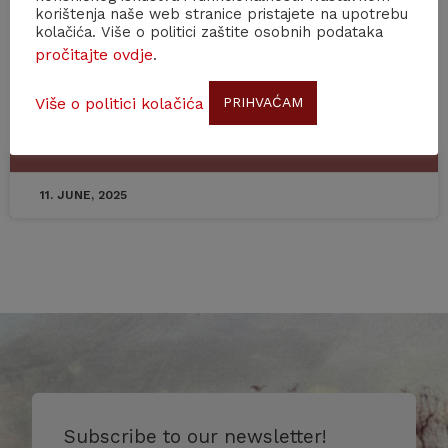
ovogodišnje Ljetne škole o moždanom udaru bili
korištenja naše web stranice pristajete na upotrebu
su Razred za medicinske znanosti Hrvatske
kolačića. Više o politici zaštite osobnih podataka
akademije znanosti i umjetnosti, Hrvatsko društvo
pročitajte ovdje
.
za prevenciju moždanog udara, Svjetska
organizacija za moždani udar (WSO) i Međunarodni
Više o politici kolačića
PRIHVAĆAM
institut za zdravlje mozga.
11. JUNE, 2025
Subscribe to our newsletter!