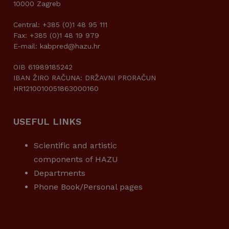
10000 Zagreb
Central: +385 (0)1 48 95 111
Fax: +385 (0)1 48 19 979
E-mail: kabpred@hazu.hr
OIB 61989185242
IBAN ŽIRO RAČUNA: DRŽAVNI PRORAČUN
HR1210010051863000160
USEFUL LINKS
Scientific and artistic
components of HAZU
Departments
Phone Book/Personal pages
USEFUL LINKS