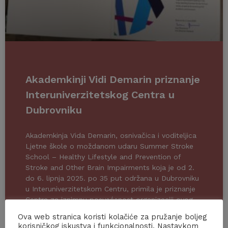
Akademkinji Vidi Demarin priznanje
Interuniverzitetskog Centra u
Dubrovniku
Akademkinja Vida Demarin, osnivačica i voditeljica
Ljetne škole o moždanom udaru Summer Stroke
School – Healthy Lifestyle and Prevention of
Stroke and Other Brain Impairments koja je od 2.
do 6. lipnja 2025. po 35 put održana u Dubrovniku
u Interuniverzitetskom Centru, primila je priznanje
Centra za iznimnu posvećenost organizaciji ovog
tradicionalnog okupljanja, kao i obogaćenju
Ova web stranica koristi kolačiće za pružanje boljeg
akademskog okruženja Centra. Organizatori
korisničkog iskustva i funkcionalnosti. Nastavkom