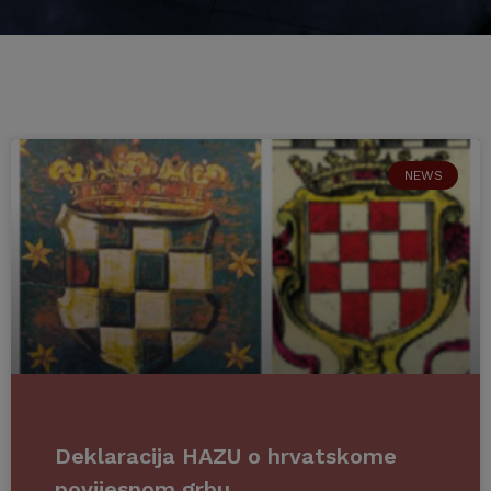
NEWS
Deklaracija HAZU o hrvatskome
povijesnom grbu