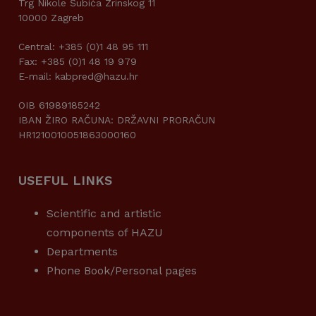
Trg Nikole Šubića Zrinskog 11
10000 Zagreb
Central: +385 (0)1 48 95 111
Fax: +385 (0)1 48 19 979
E-mail: kabpred@hazu.hr
OIB 61989185242
IBAN ŽIRO RAČUNA: DRŽAVNI PRORAČUN
HR1210010051863000160
USEFUL LINKS
Scientific and artistic
components of HAZU
Departments
Phone Book/Personal pages
USEFUL LINKS