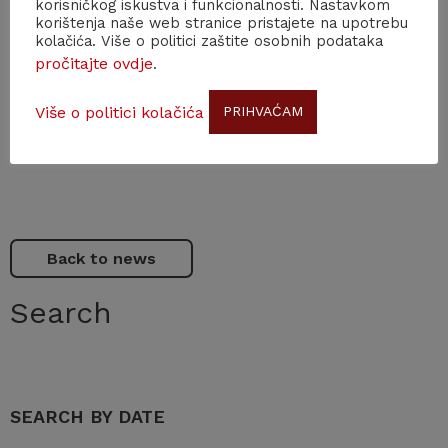
korisničkog iskustva i funkcionalnosti. Nastavkom
akademik Zvonko Kusić,
akademik Zlatan Vrkljan i
korištenja naše web stranice pristajete na upotrebu
kolačića. Više o politici zaštite osobnih podataka
tajnica HAZU
Sara-Sanela Butorac.
pročitajte ovdje
.
Marijan Lipovac
Više o politici kolačića
PRIHVAĆAM
Ured za odnose s javnošću i medije HAZU
Back to news
Search
SEARCH BY DATE