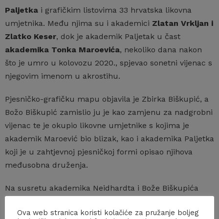
Paljetka
i grafičkim listovima 33 hrvatska likovna
umjetnika. Među njima su i akademici
Zlatan Vrkljan i
Zlatko Keser
, dok je akademik Paljetak u čast
akademika Tonka Maroevića
, nekoliko dana nakon
što je umro u kolovozu 2020., spjevao sonetni vijenac s
njegovim imenom u akrostihu.
Pjesničko-grafičku mapu objavila je Zbirka Biškupić, a
Božo Biškupić zamislio ju je kao zamjenu za nadgrobni
vijenac te je okupio likovne umjetnike s kojima je
akademik Maroević bio blizak, kao i akademika Paljetka
koji je u zahtjevnoj pjesničkoj formi opisao njihova
međusobna druženja.
Na susretu akademika Neidhardta i Bože Biškupića
nazočni su bili i glavni tajnik HAZU
akademik Dario
Ova web stranica koristi kolačiće za pružanje boljeg
Vrenetar
, predsjednik Upravnog odbora Zaklade HAZU