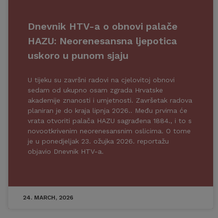
Dnevnik HTV-a o obnovi palače
HAZU: Neorenesansna ljepotica
uskoro u punom sjaju
U tijeku su završni radovi na cjelovitoj obnovi
sedam od ukupno osam zgrada Hrvatske
akademije znanosti i umjetnosti. Završetak radova
planiran je do kraja lipnja 2026.. Među prvima će
vrata otvoriti palača HAZU sagrađena 1884., i to s
novootkrivenim neorenesansnim oslicima. O tome
je u ponedjeljak 23. ožujka 2026. reportažu
objavio Dnevnik HTV-a.
24. MARCH, 2026