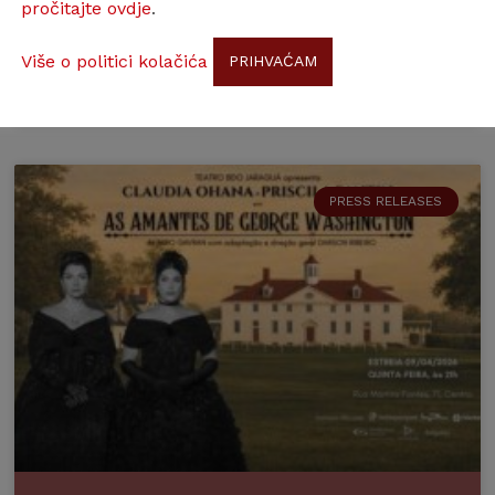
pročitajte ovdje
.
Više o politici kolačića
PRIHVAĆAM
20. MAY, 2026
PRESS RELEASES