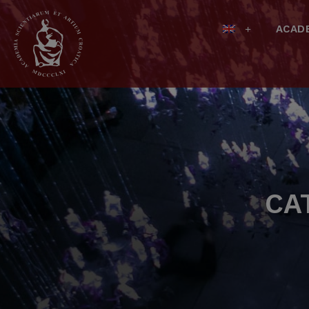
ACAD
CA