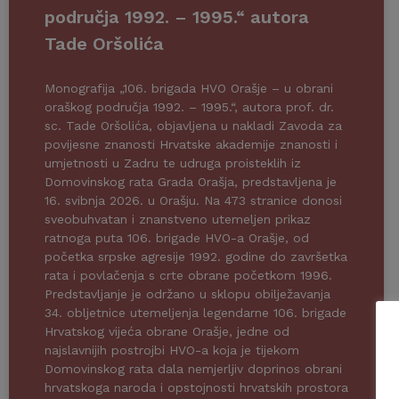
područja 1992. – 1995.“ autora
Tade Oršolića
Monografija „106. brigada HVO Orašje – u obrani
oraškog područja 1992. – 1995.“, autora prof. dr.
sc. Tade Oršolića, objavljena u nakladi Zavoda za
povijesne znanosti Hrvatske akademije znanosti i
umjetnosti u Zadru te udruga proisteklih iz
Domovinskog rata Grada Orašja, predstavljena je
16. svibnja 2026. u Orašju. Na 473 stranice donosi
sveobuhvatan i znanstveno utemeljen prikaz
ratnoga puta 106. brigade HVO-a Orašje, od
početka srpske agresije 1992. godine do završetka
rata i povlačenja s crte obrane početkom 1996.
Predstavljanje je održano u sklopu obilježavanja
34. obljetnice utemeljenja legendarne 106. brigade
Hrvatskog vijeća obrane Orašje, jedne od
najslavnijih postrojbi HVO-a koja je tijekom
Domovinskog rata dala nemjerljiv doprinos obrani
hrvatskoga naroda i opstojnosti hrvatskih prostora