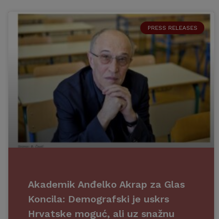
PRESS RELEASES
Akademik Anđelko Akrap za Glas
Koncila: Demografski je uskrs
Hrvatske moguć, ali uz snažnu