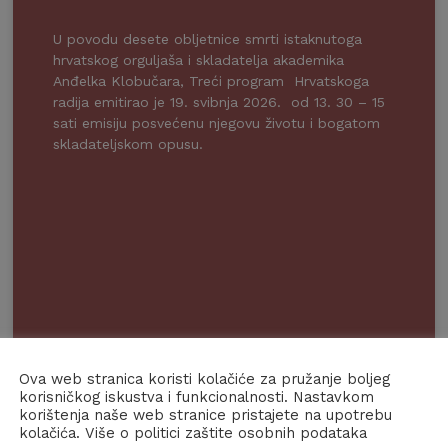
U povodu desete obljetnice smrti istaknutoga
hrvatskog orguljaša i skladatelja akademika
Anđelka Klobučara, Treći program Hrvatskoga
radija emitirao je 19. svibnja 2026. od 13. 30 – 15
sati emisiju posvećenu njegovu životu i bogatom
skladateljskom opusu.
Ova web stranica koristi kolačiće za pružanje boljeg
korisničkog iskustva i funkcionalnosti. Nastavkom
korištenja naše web stranice pristajete na upotrebu
kolačića. Više o politici zaštite osobnih podataka