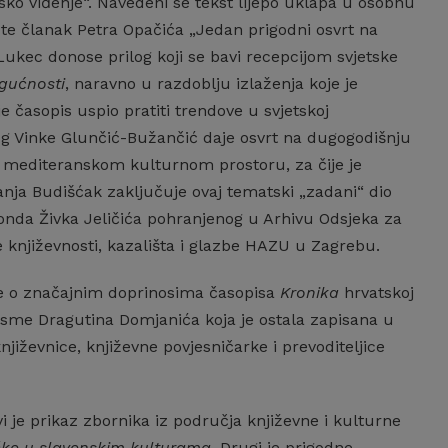
rsko viđenje“. Navedeni se tekst lijepo uklapa u osobnu
“ te članak Petra Opačića „Jedan prigodni osvrt na
Lukec donose prilog koji se bavi recepcijom svjetske
gućnosti
, naravno u razdoblju izlaženja koje je
je časopis uspio pratiti trendove u svjetskoj
og Vinke Glunčić-Bužančić daje osvrt na dugogodišnju
i mediteranskom kulturnom prostoru, za čije je
anja Budišćak zaključuje ovaj tematski „zadani“ dio
nda Živka Jeličića pohranjenog u Arhivu Odsjeka za
e književnosti, kazališta i glazbe HAZU u Zagrebu.
še o značajnim doprinosima časopisa
Kronika
hrvatskoj
pjesme Dragutina Domjanića koja je ostala zapisana u
jiževnice, književne povjesničarke i prevoditeljice
 je prikaz zbornika iz područja književne i kulturne
ke u slavenskim kulturama
. Drugi je prigodne