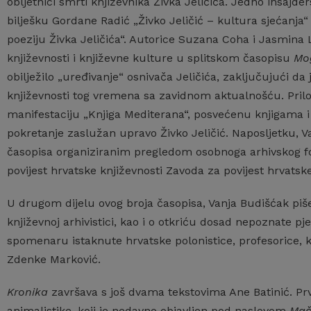
obljetnici smrti književnika Živka Jeličića. Jedno insajde
bilješku Gordane Radić „Živko Jeličić – kultura sjećanja
poeziju Živka Jeličića“. Autorice Suzana Coha i Jasmina 
književnosti i književne kulture u splitskom časopisu
Mo
obilježilo „uređivanje“ osnivača Jeličića, zaključujući da 
književnosti tog vremena sa zavidnom aktualnošću. Pril
manifestaciju „Knjiga Mediterana“, posvećenu knjigama 
pokretanje zaslužan upravo Živko Jeličić. Naposljetku, V
časopisa organiziranim pregledom osobnoga arhivskog fo
povijest hrvatske književnosti Zavoda za povijest hrvatsk
U drugom dijelu ovog broja časopisa, Vanja Budišćak pi
književnoj arhivistici, kao i o otkriću dosad nepoznate 
spomenaru istaknute hrvatske polonistice, profesorice, kn
Zdenke Marković.
Kronika
završava s još dvama tekstovima Ane Batinić. Prvi
animalistike, koji je nedavno objavljen pod naslovom
Mač