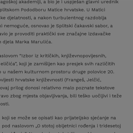
dagoškoj akademiji, a bio je i uspješan glavni urednik
 splitskom Pododboru Matice hrvatske. U Matici
čke djelatnosti, a nakon turbulentnog razdoblja
ki nemoguće, osnovao je Splitski čakavski sabor, a
tavio je provoditi praktički sve značajne izdavačke
h djela Marka Marulića.
lovom “Izbor iz kritičkih, književnopovijesnih,
eličića”, koji je zamišljen kao presjek svih različitih
tavio u našem kulturnom prostoru druge polovice 20.
vijesti hrvatske književnosti (Frangeš, Jelčić,
ovaj prilog donosi relativno malo poznate tekstove
pravo zbog mjesta objavljivanja, bili teško uočljivi i teže
osti.
ji se može se opisati kao prijateljsko sjećanje na
, pod naslovom „O stotoj obljetnici rođenja i tridesetoj