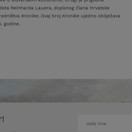
tista Reinharda Lauera, dopisnog člana Hrvatske
uredništva
Kronike
. Ovaj broj
Kronike
ujedno obilježava
5. godine.
!