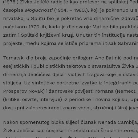
(1978.) Živko Jeličić radio je kao profesor na splitskoj Pe
časopisa
Mogućnosti
(1954. – 1980.), koji je pokrenuo u
hrvatskoj u Splitu bio je pokretač vrlo dinamične izdava
početkom 1970-ih, kada je djelovanje Matice bilo praktič
zatim i Splitski književni krug. Unutar tih institucija nas
projekte, među kojima se ističe priprema i tisak Sabrani
Tematski dio broja započinje prilogom Ane Batinić pod nas
esejističkih i publicističkih tekstova o stvaralaštva Živka J
dimenzija Jeličićeva djela i vidljivih tragova koje je os
stoljeća. Uz sintetičke portretne izvatke iz integriranih po
Prosperov Novak) i žanrovske povijesti romana (Nemec), 
(kritike, osvrte, intervjue) iz periodike i novina koji su, u
dostupni zainteresiranoj znanstvenoj, stručnoj i široj javn
Nakon spomenutog bloka slijedi članak Nenada Cambija, ko
Živka Jeličića kao čovjeka i intelektualca širokih interesa