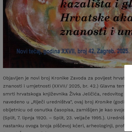
Objavljen je novi broj Kronike Zavoda za povijest hrvatsk
znanosti i umjetnosti (XXVII/ 2025, br. 42.) Glavna tema
smrti hrvatskoga književnika Živka Jeličića, redovitog čl
navedeno u „Riječi uredništva“, ovaj broj
Kronike
(godina 
obljetnicu od osnutka časopisa, zamišljen je kao svojevr
(Split, 7. lipnja 1920. – Split, 23. veljače 1995.). Uredniš
nastanku ovoga broja piščevoj kćeri, arheologinji, profes