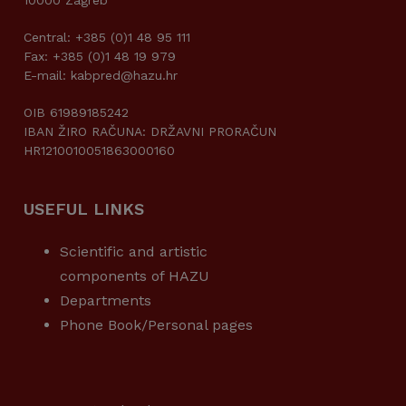
Central: +385 (0)1 48 95 111
Fax: +385 (0)1 48 19 979
E-mail: kabpred@hazu.hr
OIB 61989185242
IBAN ŽIRO RAČUNA: DRŽAVNI PRORAČUN
HR1210010051863000160
USEFUL LINKS
Scientific and artistic
components of HAZU
Departments
Phone Book/Personal pages
USEFUL LINKS