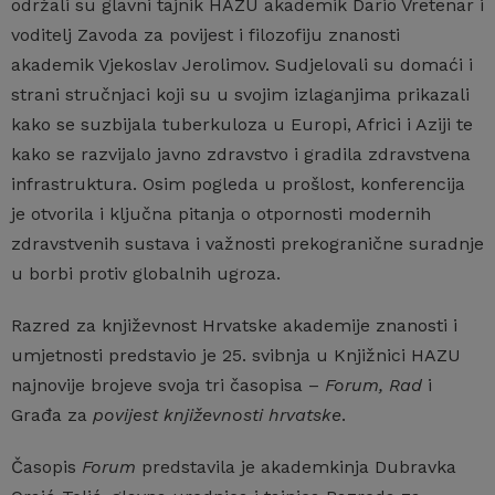
održali su glavni tajnik HAZU akademik Dario Vretenar i
voditelj Zavoda za povijest i filozofiju znanosti
akademik Vjekoslav Jerolimov. Sudjelovali su domaći i
strani stručnjaci koji su u svojim izlaganjima prikazali
kako se suzbijala tuberkuloza u Europi, Africi i Aziji te
kako se razvijalo javno zdravstvo i gradila zdravstvena
infrastruktura. Osim pogleda u prošlost, konferencija
je otvorila i ključna pitanja o otpornosti modernih
zdravstvenih sustava i važnosti prekogranične suradnje
u borbi protiv globalnih ugroza.
Razred za književnost Hrvatske akademije znanosti i
umjetnosti predstavio je 25. svibnja u Knjižnici HAZU
najnovije brojeve svoja tri časopisa –
Forum, Rad
i
Građa za
povijest književnosti hrvatske
.
Časopis
Forum
predstavila je akademkinja Dubravka