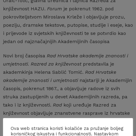
Oraić-Tolić, glavna urednica i tajnica Razreda za
književnost HAZU.
Forum
je pokrenut 1962. pod
pokroviteljstvom Miroslava Krleže i objavljuje prozu,
poeziju, dramske tekstove, putopise, studije i eseje, kao
i prijevode iz svjetskih književnosti te se potvrdio kao
jedan od najznačajnijih Akademijinih časopisa
Novi broj časopisa
Rad Hrvatske akademije znanosti i
umjetnosti. Razred za književnost
predstavila je
akademkinja Helena Sablić Tomić.
Rad Hrvatske
akademije znanosti i umjetnosti
najstariji je Akademijin
časopis, pokrenut 1867., a objavljuje radove iz svih
struka zastupljenih u devet Akademijinih razreda, pa
tako i iz književnosti.
Rad
koji uređuje Razred za
književnost objavljuje znanstvene rasprave iz hrvatske
književnosti svih razdoblja, ali donosi i književne radove
Ova web stranica koristi kolačiće za pružanje boljeg
članova Razreda.
korisničkog iskustva i funkcionalnosti. Nastavkom