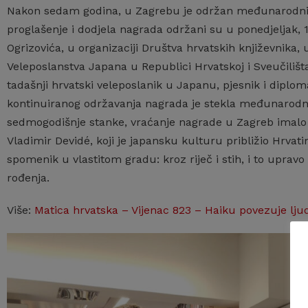
Nakon sedam godina, u Zagrebu je održan međunarodni
proglašenje i dodjela nagrada održani su u ponedjeljak, 1
Ogrizovića, u organizaciji Društva hrvatskih književnik
Veleposlanstva Japana u Republici Hrvatskoj i Sveučilišta
tadašnji hrvatski veleposlanik u Japanu, pjesnik i dip
kontinuiranog održavanja nagrada je stekla međunarodni u
sedmogodišnje stanke, vraćanje nagrade u Zagreb imalo 
Vladimir Devidé, koji je japansku kulturu približio Hrva
spomenik u vlastitom gradu: kroz riječ i stih, i to upravo
rođenja.
Više:
Matica hrvatska – Vijenac 823 – Haiku povezuje ljud