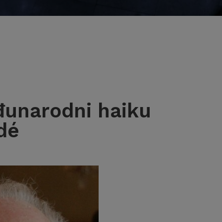
unarodni haiku
dé