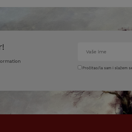
!
formation
Pročitao/la sam i slažem se