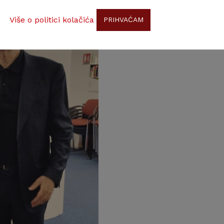
Više o politici kolačića
PRIHVAĆAM