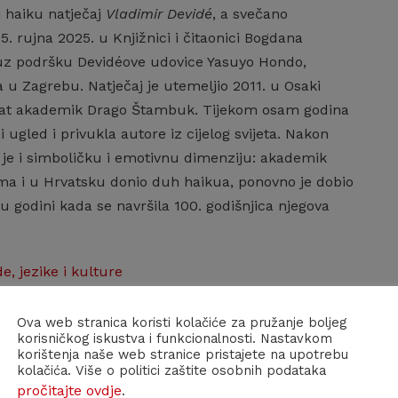
 haiku natječaj
Vladimir Devidé
, a svečano
5. rujna 2025. u Knjižnici i čitaonici Bogdana
a, uz podršku Devidéove udovice Yasuyo Hondo,
 u Zagrebu. Natječaj je utemeljio 2011. u Osaki
lomat akademik Drago Štambuk. Tijekom osam godina
gled i privukla autore iz cijelog svijeta. Nakon
je i simboličku i emotivnu dimenziju: akademik
tima i u Hrvatsku donio duh haikua, ponovno je dobio
 u godini kada se navršila 100. godišnjica njegova
e, jezike i kulture
Ova web stranica koristi kolačiće za pružanje boljeg
korisničkog iskustva i funkcionalnosti. Nastavkom
korištenja naše web stranice pristajete na upotrebu
kolačića. Više o politici zaštite osobnih podataka
pročitajte ovdje
.