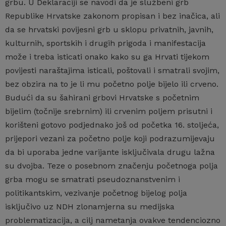
grbu. U Deklaraciji se navodi da je službeni grb
Republike Hrvatske zakonom propisan i bez inačica, ali
da se hrvatski povijesni grb u sklopu privatnih, javnih,
kulturnih, sportskih i drugih prigoda i manifestacija
može i treba isticati onako kako su ga Hrvati tijekom
povijesti naraštajima isticali, poštovali i smatrali svojim,
bez obzira na to je li mu početno polje bijelo ili crveno.
Budući da su šahirani grbovi Hrvatske s početnim
bijelim (točnije srebrnim) ili crvenim poljem prisutni i
korišteni gotovo podjednako još od početka 16. stoljeća,
prijepori vezani za početno polje koji podrazumijevaju
da bi uporaba jedne varijante isključivala drugu lažna
su dvojba. Teze o posebnom značenju početnoga polja
grba mogu se smatrati pseudoznanstvenim i
politikantskim, vezivanje početnog bijelog polja
isključivo uz NDH zlonamjerna su medijska
problematizacija, a cilj nametanja ovakve tendenciozno