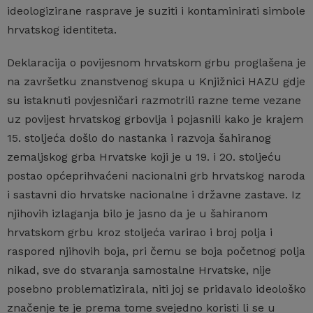
ideologizirane rasprave je suziti i kontaminirati simbole
hrvatskog identiteta.
Deklaracija o povijesnom hrvatskom grbu proglašena je
na završetku znanstvenog skupa u Knjižnici HAZU gdje
su istaknuti povjesničari razmotrili razne teme vezane
uz povijest hrvatskog grbovlja i pojasnili kako je krajem
15. stoljeća došlo do nastanka i razvoja šahiranog
zemaljskog grba Hrvatske koji je u 19. i 20. stoljeću
postao općeprihvaćeni nacionalni grb hrvatskog naroda
i sastavni dio hrvatske nacionalne i državne zastave. Iz
njihovih izlaganja bilo je jasno da je u šahiranom
hrvatskom grbu kroz stoljeća varirao i broj polja i
raspored njihovih boja, pri čemu se boja početnog polja
nikad, sve do stvaranja samostalne Hrvatske, nije
posebno problematizirala, niti joj se pridavalo ideološko
značenje te je prema tome svejedno koristi li se u