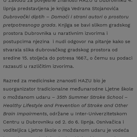
U Zavodu za povijesne znanosti HAZU u Dubrovniku 4.
lipnja predstavljena je knjiga Vedrana Stojanovića
Dubrovački diptih – Domaći i strani autori o prostoru
pretpotresnoga grada
. Knjiga se bavi slikom gradskog
prostora Dubrovnika u narativnim izvorima i
postupcima njezina i nudi odgovor na pitanje kako se
stvarala slika dubrovačkog gradskog prostora od
sredine 15. stoljeća do potresa 1667., o čemu su podaci
razasuti u različitim izvorima.
Razred za medicinske znanosti HAZU bio je
suorganizator tradicionalne međunarodne Ljetne škole
o moždanom udaru –
35th Summer Stroke School –
Healthy Lifestyle and Prevention of Stroke and Other
Brain Impairments
, održane u Inter-Univerzitetskom
Centru u Dubrovniku od 2. do 6. lipnja. Osnivačica i
voditeljica Ljetne škole o moždanom udaru je vodeća