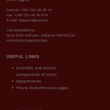
Central: +385 (0)1 48 95 111
Fax: +385 (0)1 48 19 979
E-mail: kabpred@hazu.hr
OIB 61989185242
IBAN ŽIRO RAČUNA: DRŽAVNI PRORAČUN
HR1210010051863000160
USEFUL LINKS
Scientific and artistic
components of HAZU
Departments
Phone Book/Personal pages
USEFUL LINKS