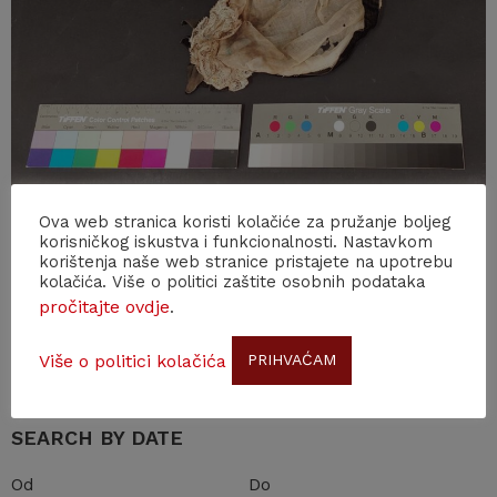
Ova web stranica koristi kolačiće za pružanje boljeg
korisničkog iskustva i funkcionalnosti. Nastavkom
korištenja naše web stranice pristajete na upotrebu
Back to news
kolačića. Više o politici zaštite osobnih podataka
pročitajte ovdje
.
Search
Više o politici kolačića
PRIHVAĆAM
SEARCH BY DATE
Od
Do