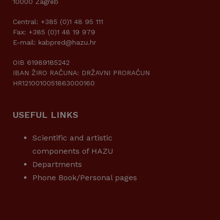
10000 Zagreb
Central: +385 (0)1 48 95 111
Fax: +385 (0)1 48 19 979
E-mail: kabpred@hazu.hr
OIB 61989185242
IBAN ŽIRO RAČUNA: DRŽAVNI PRORAČUN
HR1210010051863000160
USEFUL LINKS
Scientific and artistic
components of HAZU
Departments
Phone Book/Personal pages
USEFUL LINKS