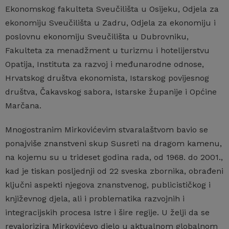
Ekonomskog fakulteta Sveučilišta u Osijeku, Odjela za
ekonomiju Sveučilišta u Zadru, Odjela za ekonomiju i
poslovnu ekonomiju Sveučilišta u Dubrovniku,
Fakulteta za menadžment u turizmu i hotelijerstvu
Opatija, Instituta za razvoj i međunarodne odnose,
Hrvatskog društva ekonomista, Istarskog povijesnog
društva, Čakavskog sabora, Istarske županije i Općine
Marčana.
Mnogostranim Mirkovićevim stvaralaštvom bavio se
ponajviše znanstveni skup Susreti na dragom kamenu,
na kojemu su u trideset godina rada, od 1968. do 2001.,
kad je tiskan posljednji od 22 sveska zbornika, obrađeni
ključni aspekti njegova znanstvenog, publicističkog i
književnog djela, ali i problematika razvojnih i
integracijskih procesa Istre i šire regije. U želji da se
revalorizira Mirkovićevo djelo u aktualnom globalnom