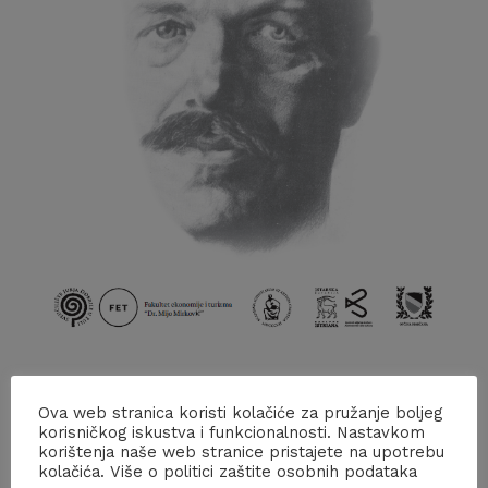
Prvi dan skupa, 27. rujna u Puli, na FET „Dr. Mijo
Ova web stranica koristi kolačiće za pružanje boljeg
Mirković“ održat će se znanstveni dio skupa s ukupno
korisničkog iskustva i funkcionalnosti. Nastavkom
korištenja naše web stranice pristajete na upotrebu
25 izlaganja: uz tri plenarna izlaganja uglednih
kolačića. Više o politici zaštite osobnih podataka
stručnjaka bit će predstavljena i 22 rada znanstvenika i