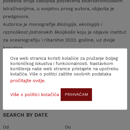
posebna broja časopisa posvećena sklerokronološkim
istraživanjima, u svojstvu prvog autora, objavila je
predgovore.
Autorica je monografije
Biologija, ekologija i
raznolikost jadranskih školjkaša
koju je objavio Institut
za oceanografiju i ribarstvo 2022. godine, uz dvoje
koautora.
Ova web stranica koristi kolačiće za pružanje boljeg
korisničkog iskustva i funkcionalnosti. Nastavkom
korištenja naše web stranice pristajete na upotrebu
Back to news
kolačića. Više o politici zaštite osobnih podataka
pročitajte ovdje
.
Search
Više o politici kolačića
PRIHVAĆAM
SEARCH BY DATE
Od
Do