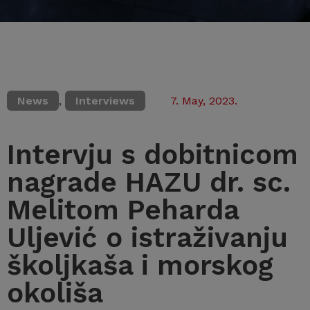
News
,
Interviews
7. May, 2023.
Intervju s dobitnicom
nagrade HAZU dr. sc.
Melitom Peharda
Uljević o istraživanju
školjkaša i morskog
okoliša