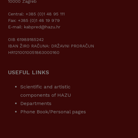
10000 Zagreb
Central: +385 (0)1 48 95 111
Fax: +385 (0)1 48 19 979
E-mail: kabpred@hazu.hr
OIB 61989185242
IBAN ŽIRO RAČUNA: DRŽAVNI PRORAČUN
HR1210010051863000160
USEFUL LINKS
Scientific and artistic
components of HAZU
Departments
Phone Book/Personal pages
USEFUL LINKS