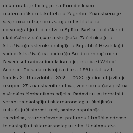
doktorirala je biologiju na Prirodoslovno-
matematičkom fakultetu u Zagrebu. Znanstvena je
savjetnica u trajnom zvanju u Institutu za
oceanografiju i ribarstvo u Splitu. Bavi se biološkim i
ekološkim značajkama školjkaša. Začetnica je u
istraživanju sklerokronologije u Republici Hrvatskoj i
vodeći istraživač na području Sredozemnog mora.
Devedeset radova indeksirano joj je u bazi Web of
Science. Do sada u istoj bazi ima 1.561 citat uz h-
indeks 21. U razdoblju 2018. – 2022. godine objavila je
ukupno 27 znanstvenih radova, većinom u časopisima
s visokim čimbenikom odjeka. Radovi su joj tematski
vezani za ekologiju i sklerokronologiju školjkaša,
uključujući starost, rast, sastav populacija i
zajednica, razmnožavanje, prehranu i trofičke odnose
te ekologiju i sklerokronologiju riba. U sklopu dva