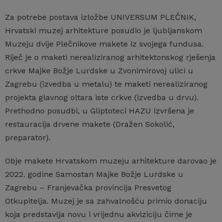
Za potrebe postava izložbe UNIVERSUM PLEČNIK,
Hrvatski muzej arhitekture posudio je ljubljanskom
Muzeju dvije Plečnikove makete iz svojega fundusa.
Riječ je o maketi nerealiziranog arhitektonskog rješenja
crkve Majke Božje Lurdske u Zvonimirovoj ulici u
Zagrebu (izvedba u metalu) te maketi nerealiziranog
projekta glavnog oltara iste crkve (izvedba u drvu).
Prethodno posudbi, u Gliptoteci HAZU izvršena je
restauracija drvene makete (Dražen Sokolić,
preparator).
Obje makete Hrvatskom muzeju arhitekture darovao je
2022. godine Samostan Majke Božje Lurdske u
Zagrebu – Franjevačka provincija Presvetog
Otkupitelja. Muzej je sa zahvalnošću primio donaciju
koja predstavlja novu i vrijednu akviziciju čime je