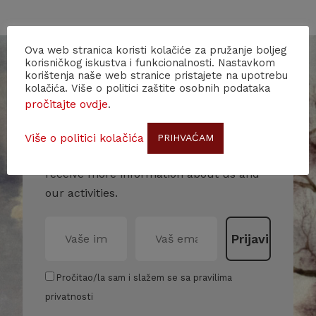
Ova web stranica koristi kolačiće za pružanje boljeg
korisničkog iskustva i funkcionalnosti. Nastavkom
korištenja naše web stranice pristajete na upotrebu
kolačića. Više o politici zaštite osobnih podataka
pročitajte ovdje
.
Subscribe to our newsletter!
Više o politici kolačića
PRIHVAĆAM
Stay up to date with our events and
receive more information about us and
our activities.
Pročitao/la sam i slažem se sa pravilima
privatnosti