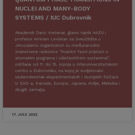
NUCLEI AND MANY-BODY
SYSTEMS / IUC Dubrovnik
Akademik Dario Vretenar, glavni tajnik HAZU i
profesor Amiram Leviatan sa Sveučilišta u
Jeruzalemu organizatori su međunarodne
znanstvene radionice “Kvantni fazni prijelazi u
atomskim jezgrama i višečestičnim sustavima”,
održane od 11. do 15. srpnja u Interuniverzitetskom
centru u Dubrovniku, na kojoj je sudjelovalo
sedamdesetak eksperimentalnih i teorijskih fizičara
iz SAD-a, Kanade, Europe, Japana, Indije, Meksika i
drugih zemalja.
17. JULY, 2022