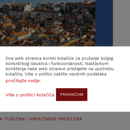
Ova web stranica koristi kolačiće za pružanje boljeg
korisničkog iskustva i funkcionalnosti. Nastavkom
korištenja naše web stranice pristajete na upotrebu
kolačića. Više o politici zaštite osobnih podataka
pročitajte ovdje
.
 svojoj 7. (270.) redovitoj sjednici održanoj 29. rujna
Više o politici kolačića
PRIHVAĆAM
nog vijeća za turizam i prostor HAZU
o prijetnji sraza
ZA TURIZMA I HRVATSKOG PROSTORA