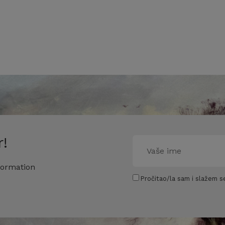
!
formation
Pročitao/la sam i slažem se