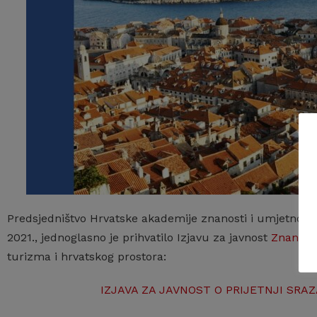
Predsjedništvo Hrvatske akademije znanosti i umjetnosti na
2021., jednoglasno je prihvatilo Izjavu za javnost
Znanstve
turizma i hrvatskog prostora:
IZJAVA ZA JAVNOST O PRIJETNJI SRA