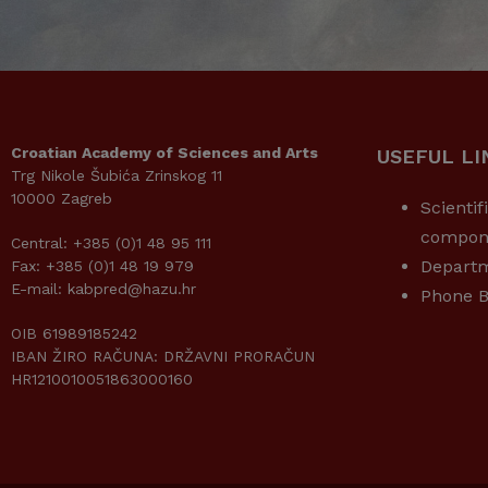
Croatian Academy of Sciences and Arts
USEFUL LI
Trg Nikole Šubića Zrinskog 11
10000 Zagreb
Scientif
compon
Central: +385 (0)1 48 95 111
Depart
Fax: +385 (0)1 48 19 979
E-mail: kabpred@hazu.hr
Phone B
OIB 61989185242
IBAN ŽIRO RAČUNA: DRŽAVNI PRORAČUN
HR1210010051863000160