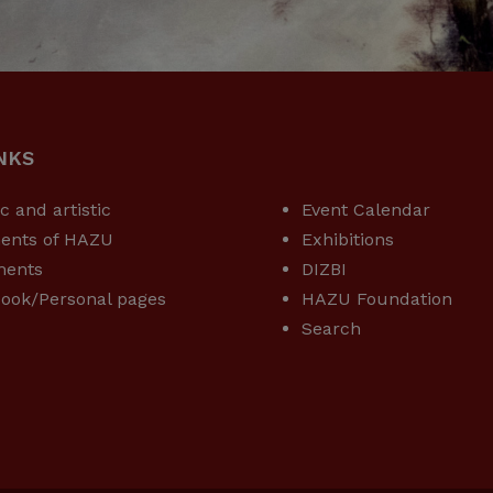
NKS
USEFUL LINKS
ic and artistic
Event Calendar
ents of HAZU
Exhibitions
ments
DIZBI
ook/Personal pages
HAZU Foundation
Search