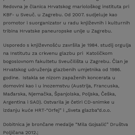
Redovna je članica Hrvatskog mariološkog instituta pri
KBF- u Sveuč. u Zagrebu. Od 2007. sudjeluje kao
promotor i suorganizator u radu književnih i kulturnih
tribina Hrvatske paneuropske unije u Zagrebu.
Usporedo s književnošću završila je 1984. studij orgulja
na Institutu za crkvenu glazbu pri Katoličkom
bogoslovnom fakultetu Sveučilišta u Zagrebu. Član je
Hrvatskog udruženja glazbenih umjetnika od 1986.
godine. Istakla se nizom zapaženih koncerata u
domovini kao i u inozemstvu (Austrija, Francuska,
Mađarska, Njemačka, Španjolska, Poljska, Češka,
Argentina i SAD). Ostvarila je četiri CD-snimke u
izdanju kuće HRT-“Orfej” i „Sveta glazba“d.o.o.
Dobitnica je brončane medalje “Mila Gojsalić” Društva
Poljičana 2012.;