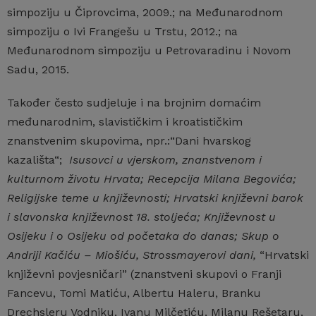
simpoziju u Čiprovcima, 2009.; na Međunarodnom
simpoziju o Ivi Frangešu u Trstu, 2012.; na
Međunarodnom simpoziju u Petrovaradinu i Novom
Sadu, 2015.
Također često sudjeluje i na brojnim domaćim
međunarodnim, slavističkim i kroatističkim
znanstvenim skupovima, npr.:“Dani hvarskog
kazališta“;
Isusovci u vjerskom, znanstvenom i
kulturnom životu Hrvata; Recepcija Milana Begovića;
Religijske teme u književnosti;
Hrvatski književni barok
i slavonska književnost 18. stoljeća;
Književnost u
Osijeku i o Osijeku od početaka do danas; Skup o
Andriji Kačiću – Miošiću, Strossmayerovi dani,
“Hrvatski
književni povjesničari” (znanstveni skupovi o Franji
Fancevu, Tomi Matiću, Albertu Haleru, Branku
Drechsleru Vodniku, Ivanu Milčetiću, Milanu Rešetaru,