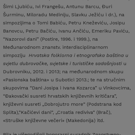
Šimi Ljubiću, Ivi Frangešu, Antunu Barcu, Đuri
Šurminu, Miloradu Mediniju, Slavku Ježiću i dr.), na
simpozijima o Tomi Babiću, Petru Kneževiću, Josipu
Banovcu, Petru Bačiću, Ivanu Ančiću, Emeriku Paviću,
“Nazorovi dani” (Postire, 1996. i 1999.), na
Međunarodnom znanstv. interdisciplinarnom
simpoziju
Hrvatska folklorna i etnografska baština u
svjetlu dubrovačke, svjetske i turističke sadašnjosti
u
Dubrovniku, 2012. i 2013; na međunarodnom skupu
«Pasionska baština» u Subotici 2013.; te na stručnim
skupovima “Dani Josipa i Ivana Kozarca” u Vinkovcima,
“Đakovački susreti hrvatskih književnih kritičara”,
književni susreti „Dobrojutro more“ (Podstrana kod
Splita),“Kačićevi dani“, „Croatia rediviva“ (Brač),
«Struške književne večeri» (Makedonija) itd.
Bila je višegodišnji honorarni suradnik Znanstveno-