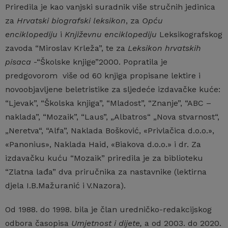
Priredila je kao vanjski suradnik više stručnih jedinica
za
Hrvatski biografski leksikon
, za
Opću
enciklopediju
i
Književnu enciklopediju
Leksikografskog
zavoda “Miroslav Krleža”, te za
Leksikon hrvatskih
pisaca
-“Školske knjige”2000. Popratila je
predgovorom više od 60 knjiga propisane lektire i
novoobjavljene beletristike za sljedeće izdavačke kuće:
“Ljevak”, “Školska knjiga”, “Mladost”, “Znanje”, “ABC –
naklada”, “Mozaik”, “Laus”, „Albatros“ „Nova stvarnost“,
„Neretva“, “Alfa”, Naklada Bošković, «Privlačica d.o.o.»,
«Panonius», Naklada Haid, «Biakova d.o.o.» i dr. Za
izdavačku kuću “Mozaik” priredila je za biblioteku
“Zlatna lađa” dva priručnika za nastavnike (lektirna
djela I.B.Mažuranić i V.Nazora).
Od 1988. do 1998. bila je član uredničko-redakcijskog
odbora časopisa
Umjetnost i dijete,
a od 2003. do 2020.