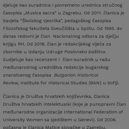
djeluje kao suradnica i povremeno urednica stručnog
časopisa „Musica sacra“ u Zagrebu. Od 2011. članica je
Savjeta “Školskog vjesnika”, pedagoškog časopisa
Filozofskog fakulteta Sveučilišta u Splitu. Od 1995. do
danas redovni je član Nacionalnog odbora za dječju
knjigu RH. Od 2018. član je redakcijskog vijeća za
zbornike u izdanju Udruge
Pasionska baština
.
Sudjeluje kao recenzent i član-suradnik u radu
međunarodnog uredništva redakcije bugarskog
znanstvenog časopisa
Bulgarian Historical
Review,
Institute for Historical Studies (BAN) u Sofiji.
Članica je Društva hrvatskih književnika, članica
Društva hrvatskih intelektualki (koje je punopravni član
međunarodne organizacije International Federation of
University Women sa sjedištem u Genevi). Od 2006.
počasna je članica Matice slovačke u Zagrebu.