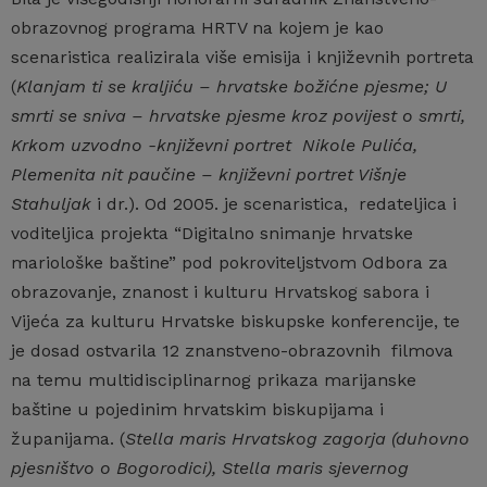
obrazovnog programa HRTV na kojem je kao
scenaristica realizirala više emisija i književnih portreta
(
Klanjam ti se kraljiću – hrvatske božićne pjesme; U
smrti se sniva – hrvatske pjesme kroz povijest o smrti,
Krkom uzvodno -književni portret Nikole Pulića,
Plemenita nit paučine – književni portret Višnje
Stahuljak
i dr.). Od 2005. je scenaristica, redateljica i
voditeljica projekta “Digitalno snimanje hrvatske
mariološke baštine” pod pokroviteljstvom Odbora za
obrazovanje, znanost i kulturu Hrvatskog sabora i
Vijeća za kulturu Hrvatske biskupske konferencije, te
je dosad ostvarila 12 znanstveno-obrazovnih filmova
na temu multidisciplinarnog prikaza marijanske
baštine u pojedinim hrvatskim biskupijama i
županijama. (
Stella maris Hrvatskog zagorja (duhovno
pjesništvo o Bogorodici), Stella maris sjevernog