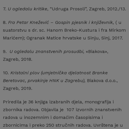
7.
U ogledalu kritike
, “Udruga Prosoli”, Zagreb, 2012./13.
8.
Fra Petar Knežević – Gospin pjesnik i književnik,
( u
suatorstvu s dr. sc. Hanom Breko-Kustura i fra Mirkom
Marićem); Ogranak Matice hrvatske u Sinju, Sinj, 2017.
9.
U ogledalu znanstvenih prosudbi,
«Biakova»,
Zagreb, 2018.
10
. Kristalni plov (umjetnička djelatnost Branke
Beretovac, prvakinje HNK u Zagrebu),
Biakova d.o.o.,
Zagreb, 2019.
Priredila je 36 knjiga izabranih djela, monografija i
zbornika radova. Objavila je 107 izvornih znanstvenih
radova u inozemnim i domaćim časopisima i
zbornicima i preko 250 stručnih radova. Uvrštena je u