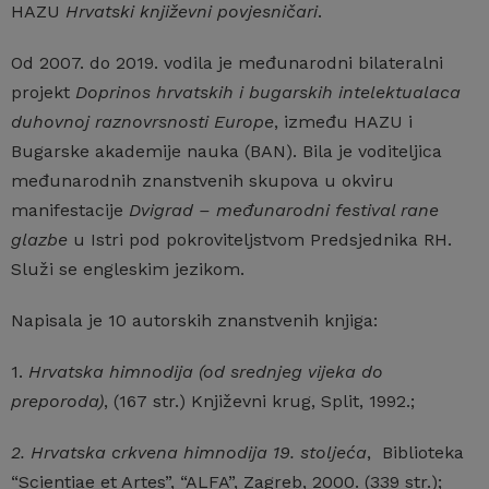
HAZU
Hrvatski književni
povjesničari
.
Od 2007. do 2019. vodila je međunarodni bilateralni
projekt
Doprinos hrvatskih i bugarskih intelektualaca
duhovnoj raznovrsnosti Europe
, između HAZU i
Bugarske akademije nauka (BAN). Bila je voditeljica
međunarodnih znanstvenih skupova u okviru
manifestacije
Dvigrad – međunarodni festival rane
glazbe
u Istri pod pokroviteljstvom Predsjednika RH.
Služi se engleskim jezikom.
Napisala je 10 autorskih znanstvenih knjiga:
1.
Hrvatska himnodija (od srednjeg vijeka do
preporoda)
, (167 str.) Književni krug, Split, 1992.;
2. Hrvatska crkvena himnodija 19. stoljeća
, Biblioteka
“Scientiae et Artes”, “ALFA”, Zagreb, 2000. (339 str.);