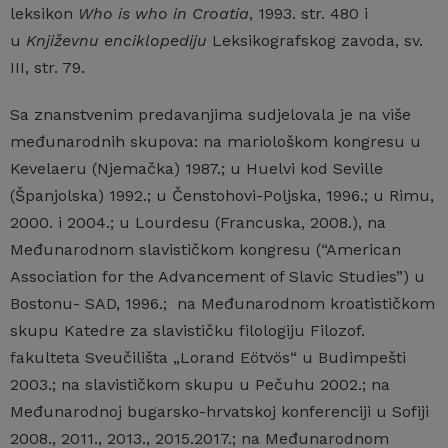
leksikon
Who is who in Croatia
, 1993. str. 480 i
u
Književnu enciklopediju
Leksikografskog zavoda, sv.
III, str. 79.
Sa znanstvenim predavanjima sudjelovala je na više
međunarodnih skupova: na mariološkom kongresu u
Kevelaeru (Njemačka) 1987.; u Huelvi kod Seville
(Španjolska) 1992.; u Čenstohovi-Poljska, 1996.; u Rimu,
2000. i 2004.; u Lourdesu (Francuska, 2008.), na
Međunarodnom slavističkom kongresu (“American
Association for the Advancement of Slavic Studies”) u
Bostonu- SAD, 1996.; na Međunarodnom kroatističkom
skupu Katedre za slavističku filologiju Filozof.
fakulteta Sveučilišta „Lorand Eötvös“ u Budimpešti
2003.; na slavističkom skupu u Pečuhu 2002.; na
Međunarodnoj bugarsko-hrvatskoj konferenciji u Sofiji
2008., 2011., 2013., 2015.2017.; na Međunarodnom