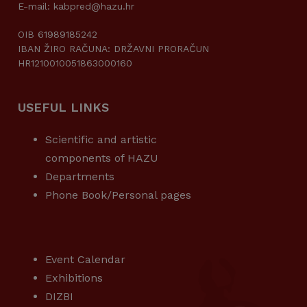
E-mail: kabpred@hazu.hr
OIB 61989185242
IBAN ŽIRO RAČUNA: DRŽAVNI PRORAČUN
HR1210010051863000160
USEFUL LINKS
Scientific and artistic
components of HAZU
Departments
Phone Book/Personal pages
USEFUL LINKS
Event Calendar
Exhibitions
DIZBI