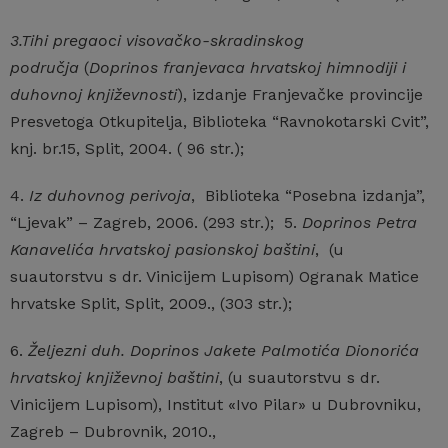
3.Tihi pregaoci visovačko-skradinskog
područja
(
Doprinos franjevaca hrvatskoj himnodiji i
duhovnoj književnosti
), izdanje Franjevačke provincije
Presvetoga Otkupitelja, Biblioteka “Ravnokotarski Cvit”,
knj. br.15, Split, 2004. ( 96 str.);
4.
Iz duhovnog perivoja
, Biblioteka “Posebna izdanja”,
“Ljevak” – Zagreb, 2006. (293 str.); 5.
Doprinos Petra
Kanavelića hrvatskoj pasionskoj baštini
, (u
suautorstvu s dr. Vinicijem Lupisom) Ogranak Matice
hrvatske Split, Split, 2009., (303 str.);
6.
Željezni duh. Doprinos Jakete Palmotića Dionorića
hrvatskoj književnoj baštini
, (u suautorstvu s dr.
Vinicijem Lupisom), Institut «Ivo Pilar» u Dubrovniku,
Zagreb – Dubrovnik, 2010.,