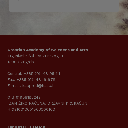
Croatian Academy of Sciences and Arts
Trg Nikole Šubića Zrinskog 11
10000 Zagreb
Central: +385 (0)1 48 95 111
Fax: +385 (0)1 48 19 979
E-mail: kabpred@hazu.hr
OIB 61989185242
IBAN ŽIRO RAČUNA: DRŽAVNI PRORAČUN
HR1210010051863000160
USEFUL LINKS