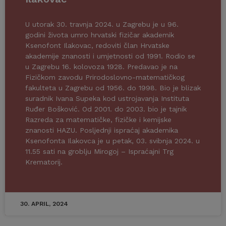
U utorak 30. travnja 2024. u Zagrebu je u 96.
godini života umro hrvatski fizičar akademik
Ksenofont Ilakovac, redoviti član Hrvatske
akademije znanosti i umjetnosti od 1991. Rodio se
u Zagrebu 16. kolovoza 1928. Predavao je na
Fizičkom zavodu Prirodoslovno-matematičkog
fakulteta u Zagrebu od 1956. do 1998. Bio je blizak
suradnik Ivana Supeka kod ustrojavanja Instituta
Ruđer Bošković. Od 2001. do 2003. bio je tajnik
Razreda za matematičke, fizičke i kemijske
znanosti HAZU. Posljednji ispraćaj akademika
Ksenofonta Ilakovca je u petak, 03. svibnja 2024. u
11.55 sati na groblju Mirogoj – Ispraćajni Trg
Krematorij.
30. APRIL, 2024