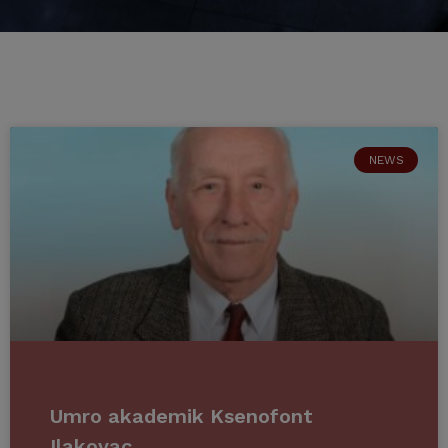
NEWS
Umro akademik Ksenofont
Ilakovac