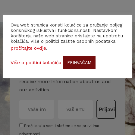
Ova web stranica koristi kolačiće za pružanje boljeg
korisničkog iskustva i funkcionalnosti. Nastavkom
korištenja naše web stranice pristajete na upotrebu
kolačića. Više o politici zaštite osobnih podataka
pročitajte ovdje
.
Subscribe to our newsletter!
Više o politici kolačića
PRIHVAĆAM
Stay up to date with our events and
receive more information about us and
our activities.
Pročitao/la sam i slažem se sa pravilima
privatnosti