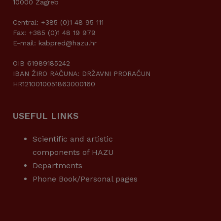
10000 Zagreb
Central: +385 (0)1 48 95 111
Fax: +385 (0)1 48 19 979
E-mail: kabpred@hazu.hr
OIB 61989185242
IBAN ŽIRO RAČUNA: DRŽAVNI PRORAČUN
HR1210010051863000160
USEFUL LINKS
Scientific and artistic
components of HAZU
Departments
Phone Book/Personal pages
USEFUL LINKS