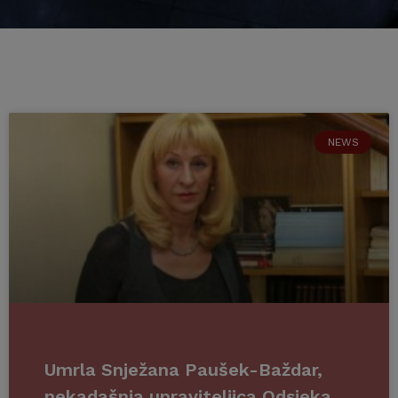
NEWS
Umrla Snježana Paušek-Baždar,
nekadašnja upraviteljica Odsjeka