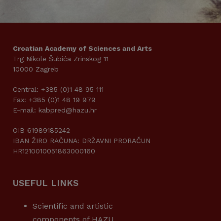
Croatian Academy of Sciences and Arts
Trg Nikole Šubića Zrinskog 11
10000 Zagreb
Central: +385 (0)1 48 95 111
Fax: +385 (0)1 48 19 979
E-mail: kabpred@hazu.hr
OIB 61989185242
IBAN ŽIRO RAČUNA: DRŽAVNI PRORAČUN
HR1210010051863000160
USEFUL LINKS
Scientific and artistic
components of HAZU