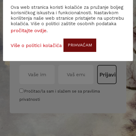
Ova web stranica koristi kolačiće za pružanje boljeg
korisničkog iskustva i funkcionalnosti. Nastavkom
korištenja naše web stranice pristajete na upotrebu
kolačića. Više o politici zaštite osobnih podataka
Subscribe to our newsletter!
pročitajte ovdje
.
Stay up to date with our events and
Više o politici kolačića
PRIHVAĆAM
receive more information about us and
our activities.
Pročitao/la sam i slažem se sa pravilima
privatnosti