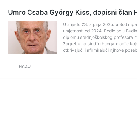
Umro Csaba György Kiss, dopisni član H
U srijedu 23. srpnja 2025. u Budimpe
umjetnosti od 2024. Rodio se u Budim
diplomu srednjoškolskog profesora m
Zagrebu na studiju hungarologije koje
otkrivajući i afirmirajući njihove pose
HAZU