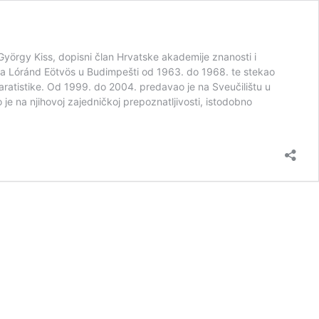
György Kiss, dopisni član Hrvatske akademije znanosti i
išta Lóránd Eötvös u Budimpešti od 1963. do 1968. te stekao
ratistike. Od 1999. do 2004. predavao je na Sveučilištu u
je na njihovoj zajedničkoj prepoznatljivosti, istodobno