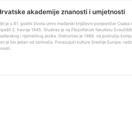
rvatske akademije znanosti i umjetnosti
šti je u 81. godini života umro mađarski književni povjesničar Csaba 
pešti 2. travnja 1945. Studirao je na Filozofskom fakultetu Sveučil
ađarskog i njemačkog jezika. Doktorirao je 1986. na području kompa
m je bio jedan od osnivača. Povezujući kulture Srednje Europe, radio 
bnosti.