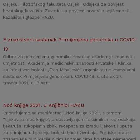
Osijeku, Filozofskog fakulteta Osijek i Odsjeka za povijest
hrvatskog kazališta Zavoda za povijest hrvatske književnosti,
kazališta i glazbe HAZU.
E-znanstveni sastanak Primijenjena genomika u COVID-
19
Odbor za primijenjenu genomiku Hrvatske akademije znanosti i
umjetnosti, Akademija medicinskih znanosti Hrvatske i Klinika
za infektivne bolesti „Fran Mihaljević“ organiziraju e-znanstveni
sastanak Primijenjena genomika u COVID-19, u utorak 27.
travnja 2021. u 17 sati.
Noć knjige 2021. u Knjižnici HAZU
Pridružujemo se manifestaciji Noć knjige 2021., s temom
“Ljekovita moć knjige”, predstavljanjem faksimilnih reprodukcija
ljekaruša, rukopisnih zbirki recepata za izradu lijekova i uputa
za primjenu u liječenju bolesti ljudi i životinja. Pretiske prate i
znanstvene publikacije o tim spomenicima hrvatske pismenosti