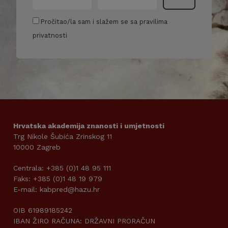
Pročitao/la sam i slažem se sa pravilima
privatnosti
Hrvatska akademija znanosti i umjetnosti
Trg Nikole Šubića Zrinskog 11
10000 Zagreb
Centrala: +385 (0)1 48 95 111
Faks: +385 (0)1 48 19 979
E-mail: kabpred@hazu.hr
OIB 61989185242
IBAN ŽIRO RAČUNA: DRŽAVNI PRORAČUN