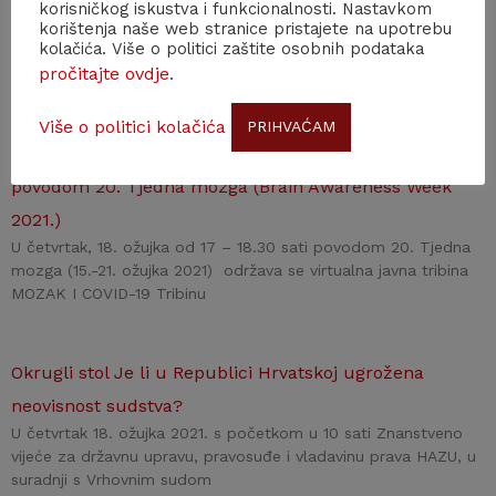
Hrvatske akademije znanosti i umjetnosti održava se online
korisničkog iskustva i funkcionalnosti. Nastavkom
korištenja naše web stranice pristajete na upotrebu
seminar pod nazivom “Kirurški aspekti liječenja mitralne
kolačića. Više o politici zaštite osobnih podataka
patologije” u okviru zajedničke kardiološko-kardiokirurške
pročitajte ovdje
.
edukativne platforme “Mitralna akademija”.
Više o politici kolačića
PRIHVAĆAM
18. 03. MOZAK I COVID-19: virturalna javna tribina
povodom 20. Tjedna mozga (Brain Awareness Week
2021.)
U četvrtak, 18. ožujka od 17 – 18.30 sati povodom 20. Tjedna
mozga (15.-21. ožujka 2021) održava se virtualna javna tribina
MOZAK I COVID-19 Tribinu
Okrugli stol Je li u Republici Hrvatskoj ugrožena
neovisnost sudstva?
U četvrtak 18. ožujka 2021. s početkom u 10 sati Znanstveno
vijeće za državnu upravu, pravosuđe i vladavinu prava HAZU, u
suradnji s Vrhovnim sudom