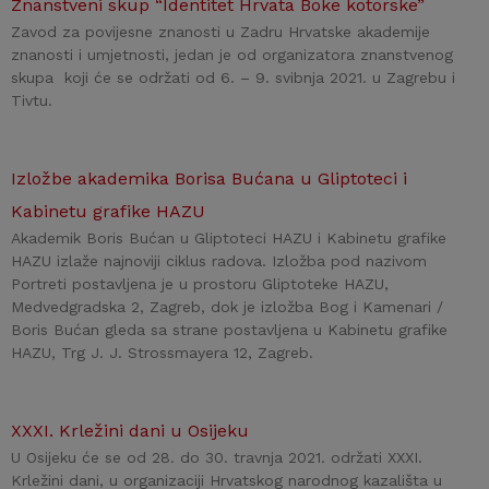
Znanstveni skup “Identitet Hrvata Boke kotorske”
Zavod za povijesne znanosti u Zadru Hrvatske akademije
znanosti i umjetnosti, jedan je od organizatora znanstvenog
skupa koji će se održati od 6. – 9. svibnja 2021. u Zagrebu i
Tivtu.
Izložbe akademika Borisa Bućana u Gliptoteci i
Kabinetu grafike HAZU
Akademik Boris Bućan u Gliptoteci HAZU i Kabinetu grafike
HAZU izlaže najnoviji ciklus radova. Izložba pod nazivom
Portreti postavljena je u prostoru Gliptoteke HAZU,
Medvedgradska 2, Zagreb, dok je izložba Bog i Kamenari /
Boris Bućan gleda sa strane postavljena u Kabinetu grafike
HAZU, Trg J. J. Strossmayera 12, Zagreb.
XXXI. Krležini dani u Osijeku
U Osijeku će se od 28. do 30. travnja 2021. održati XXXI.
Krležini dani, u organizaciji Hrvatskog narodnog kazališta u